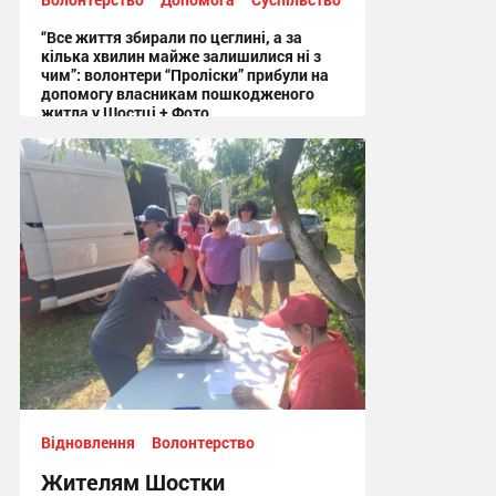
“Все життя збирали по цеглині, а за
кілька хвилин майже залишилися ні з
чим”: волонтери “Проліски” прибули на
допомогу власникам пошкодженого
житла у Шостці + Фото
09:54 вчора
Відновлення
Волонтерство
Жителям Шостки