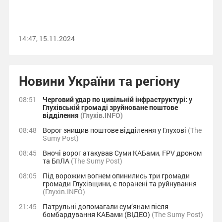
14:47, 15.11.2024
Новини України та регіону
08:51
Черговий удар по цивільній інфраструктурі: у
Глухівській громаді зруйноване поштове
відділення
(Глухів.INFO)
08:48
Ворог знищив поштове відділення у Глухові
(The
Sumy Post)
08:45
Вночі ворог атакував Суми КАБами, FPV дроном
та БпЛА
(The Sumy Post)
08:05
Під ворожим вогнем опинились три громади
громади Глухівщини, є поранені та руйнування
(Глухів.INFO)
21:45
Патрульні допомагали сум’янам після
бомбардування КАБами (ВІДЕО)
(The Sumy Post)