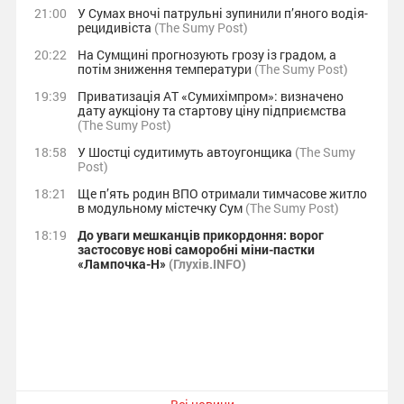
21:00
У Сумах вночі патрульні зупинили п’яного водія-
рецидивіста
(The Sumy Post)
20:22
На Сумщині прогнозують грозу із градом, а
потім зниження температури
(The Sumy Post)
19:39
Приватизація АТ «Сумихімпром»: визначено
дату аукціону та стартову ціну підприємства
(The Sumy Post)
18:58
У Шостці судитимуть автоугонщика
(The Sumy
Post)
18:21
Ще п’ять родин ВПО отримали тимчасове житло
в модульному містечку Сум
(The Sumy Post)
18:19
До уваги мешканців прикордоння: ворог
застосовує нові саморобні міни-пастки
«Лампочка-Н»
(Глухів.INFO)