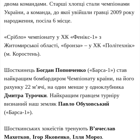
двома командами. Старші хлопці стали чемпіонами
України, а команда, до якої увійшли гравці 2009 року
народження, посіла 6 місце.
«Срібло» чемпіонату у ХК «Фенікс-1» з
Житомирської області, «бронза» – у ХК «Політехнік»
(м. Коростень).
Шосткинець
Богдан Поповченко
(«Барса-1») став
найкращим бомбардиром Чемпіонату країни, на його
рахунку 22 м’ячі, на один менше у одноклубника
Дмитра Турочки
. Найкращим гравцем турніру
визнаний наш земляк
Павло Обуховський
(«Барса-1»).
Шосткинських хокеїстів тренують
В’ячеслав
Махотков
,
Ігор Яковенко
,
Ілля Мороз
.