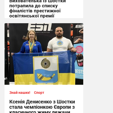
Вихователька із Шостки
потрапила до списку
фіналістів престижної
освітянської премії
14:12 сьогодні
Знай наших!
Спорт
Ксенія Денисенко з Шостки
стала чемпіонкою Європи з
класичного жиму лежачи