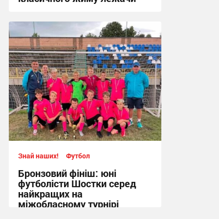
17:09, 4.08.2026
Знай наших!
Футбол
Бронзовий фініш: юні
футболісти Шостки серед
найкращих на
міжобласному турнірі