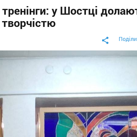
і тренінги: у Шостці долаю
 творчістю
Поділи