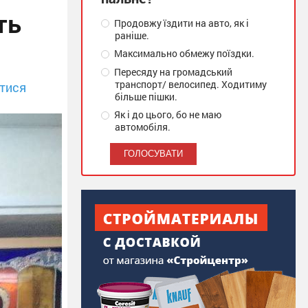
ть
Продовжу їздити на авто, як і
раніше.
Максимально обмежу поїздки.
Пересяду на громадський
транспорт/ велосипед. Ходитиму
тися
більше пішки.
Як і до цього, бо не маю
автомобіля.