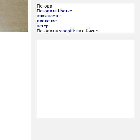
Погода
Погода в
Шостке
влажность:
давление:
ветер:
Погода на
sinoptik.ua
в Киеве