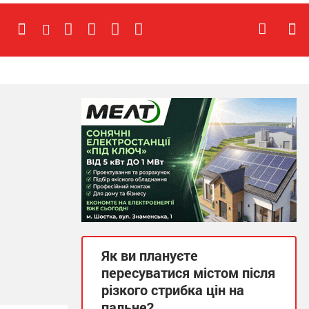
Як ви плануєте
пересуватися містом після
різкого стрибка цін на
пальне?