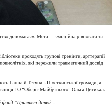
тво допомагає». Мета — емоційна рівновага та
бліотеки проходять групові тренінги, арттерапії
неповнолітніх, які пережили травматичний досвід
ють Ганна й Тетяна з Шосткинської громади, а
рівниця ГО “Оберіг Майбутнього” Ольга Цигикал.
й фонд “Приятелі дітей”.