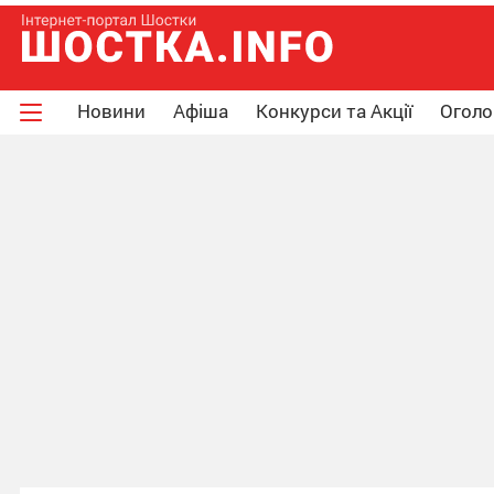
Новини
Афіша
Конкурси та Акції
Огол