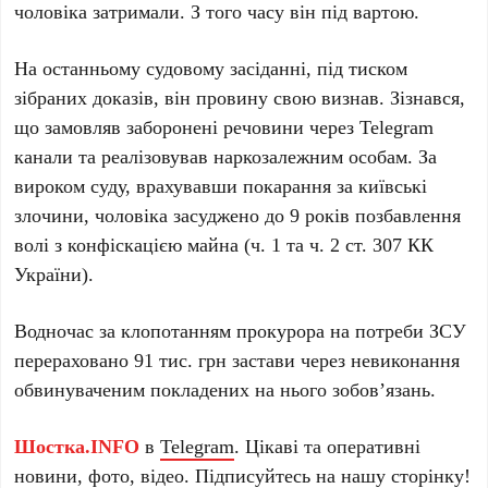
чоловіка затримали. З того часу він під вартою.
На останньому судовому засіданні, під тиском
зібраних доказів, він провину свою визнав. Зізнався,
що замовляв заборонені речовини через Telegram
канали та реалізовував наркозалежним особам. За
вироком суду, врахувавши покарання за київські
злочини, чоловіка засуджено до 9 років позбавлення
волі з конфіскацією майна (ч. 1 та ч. 2 ст. 307 КК
України).
Водночас за клопотанням прокурора на потреби ЗСУ
перераховано 91 тис. грн застави через невиконання
обвинуваченим покладених на нього зобов’язань.
Шостка.INFO
в
Telegram
. Цікаві та оперативні
новини, фото, відео. Підписуйтесь на нашу
сторінку
!