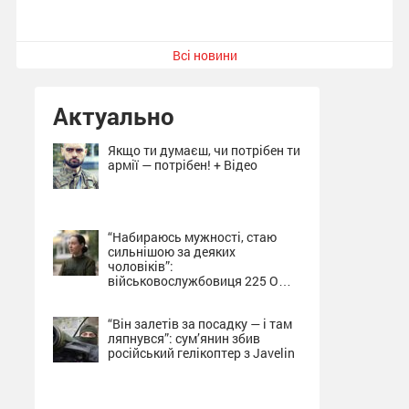
Всі новини
Актуально
Якщо ти думаєш, чи потрібен ти
армії — потрібен! + Відео
“Набираюсь мужності, стаю
сильнішою за деяких
чоловіків”:
військовослужбовиця 225 ОШП
про службу на Сумщині + Відео
“Він залетів за посадку — і там
ляпнувся”: сум’янин збив
російський гелікоптер з Javelin