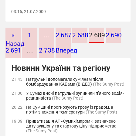
03:15, 21.07.2009
«
1
…
2 687
2 688
2 689
2 690
Назад
2 691
…
2 738
Вперед
»
Новини України та регіону
21:45
Патрульні допомагали сум’янам після
бомбардування КАБами (ВІДЕО)
(The Sumy Post)
21:00
У Сумах вночі патрульні зупинили п’яного водія-
рецидивіста
(The Sumy Post)
20:22
На Сумщині прогнозують грозу із градом, а
потім зниження температури
(The Sumy Post)
19:39
Приватизація АТ «Сумихімпром»: визначено
дату аукціону та стартову ціну підприємства
(The Sumy Post)