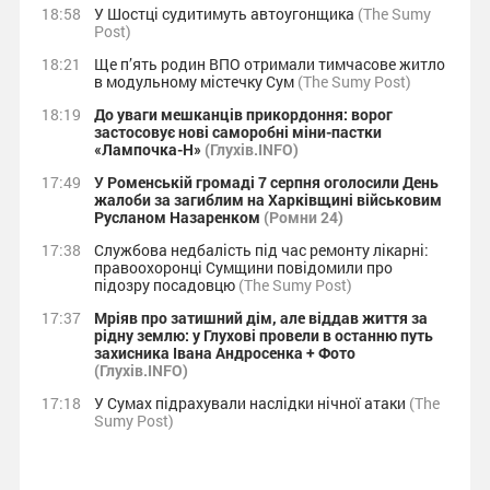
18:58
У Шостці судитимуть автоугонщика
(The Sumy
Post)
18:21
Ще п’ять родин ВПО отримали тимчасове житло
в модульному містечку Сум
(The Sumy Post)
18:19
До уваги мешканців прикордоння: ворог
застосовує нові саморобні міни-пастки
«Лампочка-Н»
(Глухів.INFO)
17:49
У Роменській громаді 7 серпня оголосили День
жалоби за загиблим на Харківщині військовим
Русланом Назаренком
(Ромни 24)
17:38
Службова недбалість під час ремонту лікарні:
правоохоронці Сумщини повідомили про
підозру посадовцю
(The Sumy Post)
17:37
Мріяв про затишний дім, але віддав життя за
рідну землю: у Глухові провели в останню путь
захисника Івана Андросенка + Фото
(Глухів.INFO)
17:18
У Сумах підрахували наслідки нічної атаки
(The
Sumy Post)