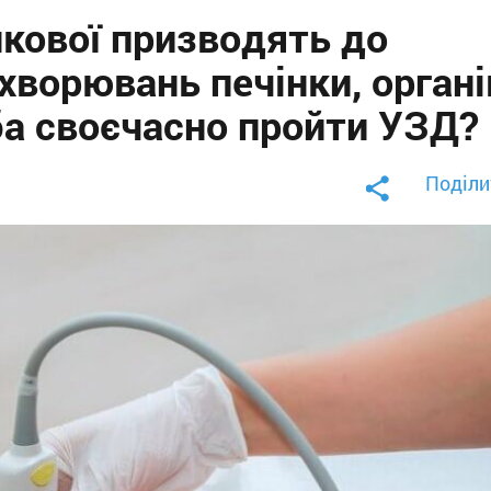
нкової призводять до
ахворювань печінки, органі
ба своєчасно пройти УЗД?
Поділи