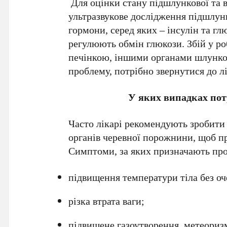
Для оцінки стану підшлункової та 
ультразвукове дослідження підшлунк
гормони, серед яких – інсулін та г
регулюють обмін глюкози. Збій у ро
печінкою, іншими органами шлунко
проблему, потрібно звернутися до л
У яких випадках пот
Часто лікарі рекомендують зробити
органів черевної порожнини, щоб п
Симптоми, за яких призначають пр
підвищення температури тіла без о
різка втрата ваги;
підвищене газоутворення, метеориз