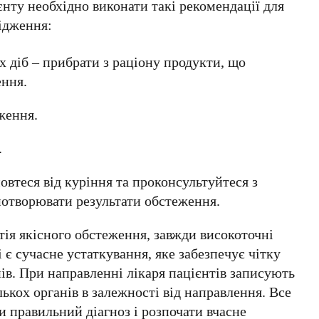
нту необхідно виконати такі рекомендації для
ідження:
 діб – прибрати з раціону продукти, що
ення.
ження.
.
овтеся від куріння та проконсультуйтеся з
потворювати результати обстеження.
ія якісного обстеження, завжди високоточні
є сучасне устаткування, яке забезпечує чітку
нів. При направленні лікаря пацієнтів записують
лькох органів в залежності від направлення. Все
и правильний діагноз і розпочати вчасне