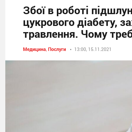
Збої в роботі підшлу
цукрового діабету, з
травлення. Чому тре
Медицина
,
Послуги
13:00, 15.11.2021