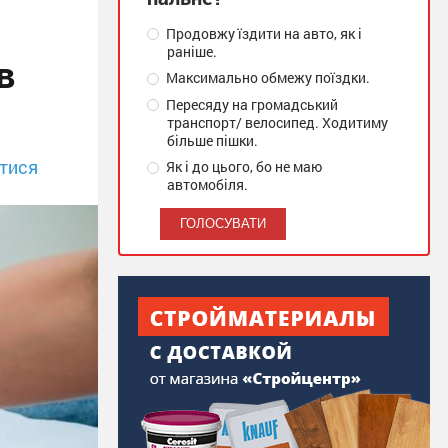
Продовжу їздити на авто, як і
раніше.
в
Максимально обмежу поїздки.
Пересяду на громадський
транспорт/ велосипед. Ходитиму
більше пішки.
тися
Як і до цього, бо не маю
автомобіля.