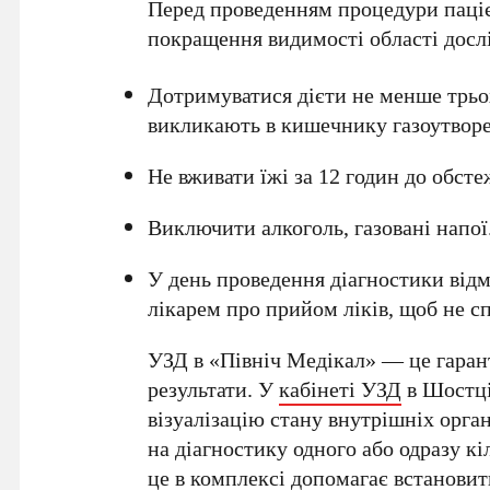
Перед проведенням процедури паціє
покращення видимості області досл
Дотримуватися дієти не менше трьох
викликають в кишечнику газоутвор
Не вживати їжі за 12 годин до обсте
Виключити алкоголь, газовані напої
У день проведення діагностики відм
лікарем про прийом ліків, щоб не с
УЗД в «Північ Медікал» — це гарант
результати. У
кабінеті УЗД
в Шостці 
візуалізацію стану внутрішніх орга
на діагностику одного або одразу кі
це в комплексі допомагає встановит