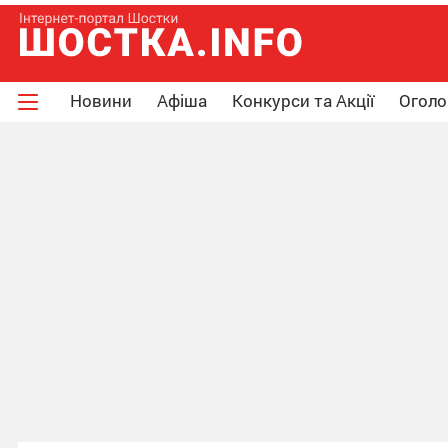
Новини
Афіша
Конкурси та Акції
Огол