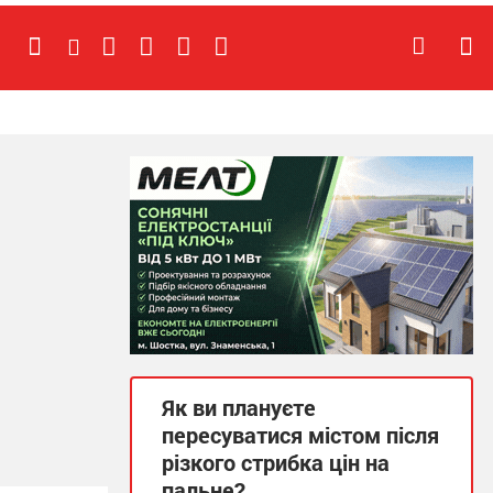
Як ви плануєте
пересуватися містом після
різкого стрибка цін на
пальне?