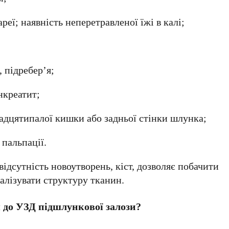
ареї; наявність неперетравленої їжі в калі;
, підребер’я;
нкреатит;
надцятипалої кишки або задньої стінки шлунка;
 пальпації.
ідсутність новоутворень, кіст, дозволяє побачити
алізувати структуру тканин.
 до УЗД підшлункової залози?