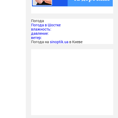
Погода
Погода в
Шостке
влажность:
давление:
ветер:
Погода на
sinoptik.ua
в Киеве