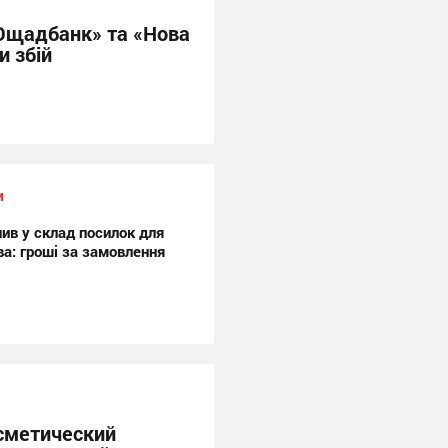
«Ощадбанк» та «Нова
и збій
и
ив у склад посилок для
а: гроші за замовлення
сметический