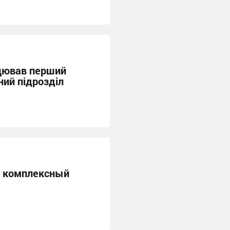
цював перший
ний підрозділ
a комплексный