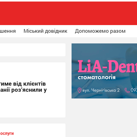
ошення
Міський довідник
Допоможемо разом
име від клієнтів
анії роз’яснили у
ослуги