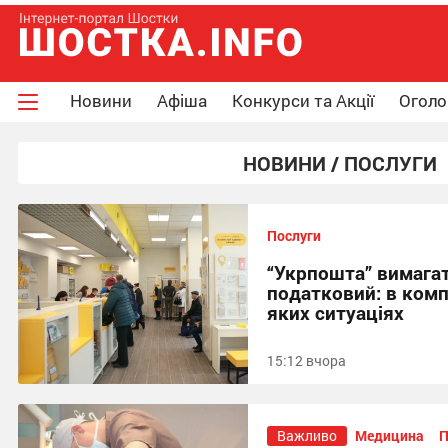
Новини
Афіша
Конкурси та Акції
Огол
НОВИНИ / ПОСЛУГИ
Послуги
“Укрпошта” вимагат
податковий: в комп
яких ситуаціях
15:12 вчора
Важливо
Медицина
П