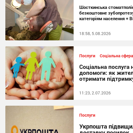
Шосткинська стоматполік
безкоштовне зубопротезу
категоріям населення + В
18:58, 5.08.2026
Послуги
Соціальна сфер
Соціальна послуга 
допомоги: як жите
отримати підтримк
11:23, 2.07.2026
Послуги
Укрпошта підвищи
доставку посилок