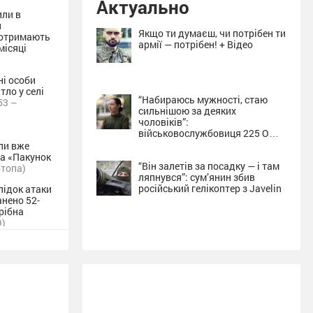
Актуально
или в
н
Якщо ти думаєш, чи потрібен ти
 отримають
армії — потрібен! + Відео
місяці
і особи
ло у селі
“Набираюсь мужності, стаю
53 –
сильнішою за деяких
чоловіків”:
військовослужбовиця 225 ОШП
про службу на Сумщині + Відео
ли вже
на «Пакунок
“Він залетів за посадку — і там
отопа)
ляпнувся”: сум’янин збив
російський гелікоптер з Javelin
лідок атаки
нено 52-
рібна
O)
нагородили
ельницького
хів.INFO)
аді
ук громади:
»
(Голос