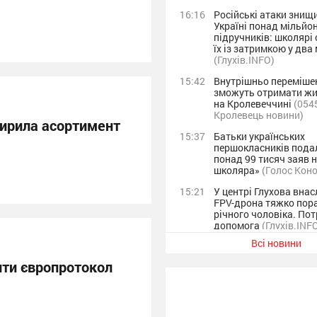
16:16
Російські атаки знищ
Україні понад мільйо
підручників: школярі
їх із затримкою у два 
(Глухів.INFO)
15:42
Внутрішньо перемішен
зможуть отримати жит
на Кролевеччині
(054
Кролевець новини)
ирила асортимент
15:37
Батьки українських
першокласників пода
понад 99 тисяч заяв 
школяра»
(Голос Кон
15:21
У центрі Глухова внас
FPV-дрона тяжко пора
річного чоловіка. Пот
допомога
(Глухів.INF
Всі новини
13:52
Офіцера 115-ї ОМБр 
орденом Богдана Хм
ти європротокол
III ступеня + Фото
(Глу
13:21
У Бочечківській гром
стартував проєкт «Зв
молодь, що творить!