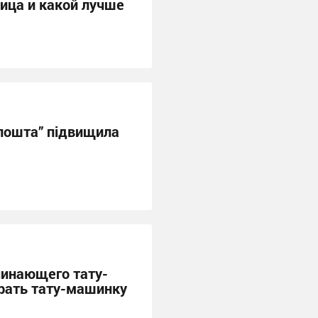
ница и какой лучше
рпошта” підвищила
чинающего тату-
рать тату-машинку