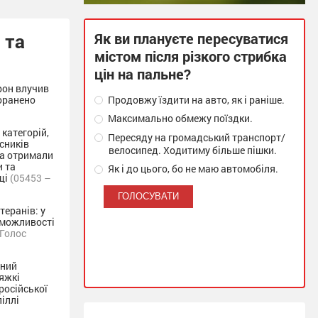
 та
Як ви плануєте пересуватися
містом після різкого стрибка
цін на пальне?
рон влучив
поранено
Продовжу їздити на авто, як і раніше.
Максимально обмежу поїздки.
 категорій,
Пересяду на громадський транспорт/
асників
велосипед. Ходитиму більше пішки.
та отримали
и та
Як і до цього, бо не маю автомобіля.
щі
(05453 –
теранів: у
 можливості
(Голос
чний
тяжкі
російської
піллі