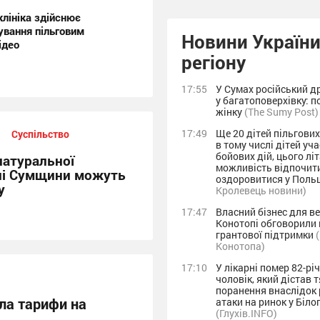
лініка здійснює
вання пільговим
Новини України
ідео
регіону
17:55
У Сумах російський д
у багатоповерхівку: 
жінку
(The Sumy Post)
17:49
Ще 20 дітей пільгових
а
Суспільство
в тому числі дітей уч
бойових дій, цього лі
натуральної
можливість відпочит
лі Сумщини можуть
оздоровитися у Поль
у
Кролевець новини)
17:47
Власний бізнес для ве
Конотопі обговорили
грантової підтримки
Конотопа)
17:10
У лікарні помер 82-рі
чоловік, який дістав 
поранення внаслідок 
ла тарифи на
атаки на ринок у Біло
(Глухів.INFO)