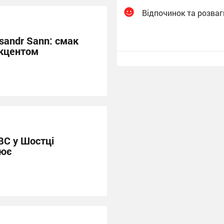
Відпочинок та розваг
sandr Sann: смак
акцентом
ВС у Шостці
цює