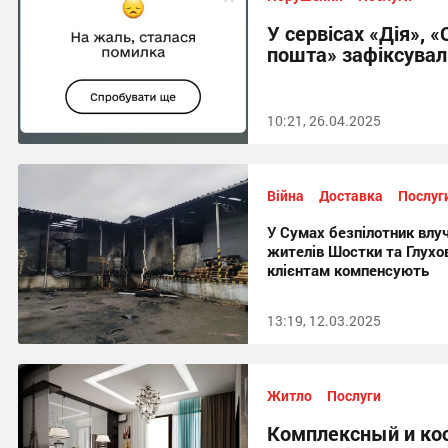
У сервісах «Дія», 
пошта» зафіксувал
10:21, 26.04.2025
Війна
Доставка
Послуг
У Сумах безпілотник влуч
жителів Шостки та Глухов
клієнтам компенсують
13:19, 12.03.2025
Житло
Послуги
Комплексный и ко