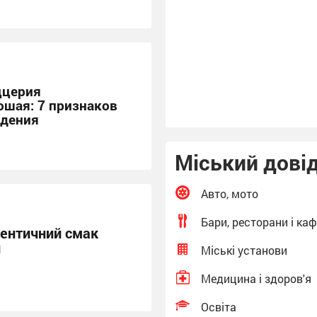
Конотопа)
13:12
Педагогиня з Кролев
до ТОП-25 найкращих
вихователів України
(
Кролевець новини)
ццерия
ошая: 7 признаков
едения
Міський дові
Авто, мото
Бари, ресторани і ка
тентичний смак
и
Міські установи
Медицина і здоров'я
Освіта