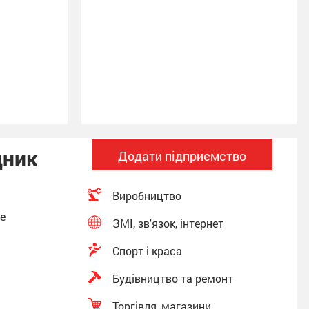
ця увійшла
05453 –
дник
Додати підприємство
Виробництво
фе
ЗМІ, зв'язок, інтернет
Спорт і краса
Будівництво та ремонт
Торгівля, магазини