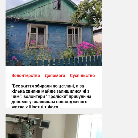
Волонтерство
Допомога
Суспільство
“Все життя збирали по цеглині, а за
кілька хвилин майже залишилися ні з
чим”: волонтери “Проліски” прибули на
допомогу власникам пошкодженого
житла у Шостці + Фото
09:54 сьогодні