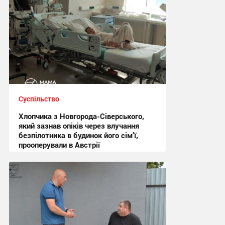
Суспільство
Хлопчика з Новгорода-Сіверського,
який зазнав опіків через влучання
безпілотника в будинок його сім’ї,
прооперували в Австрії
15:44 вчора