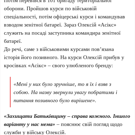
Потім перевівся в 101 бригаду територіальної
оборони. Пройшов курси по військовій
спеціальності, потім офіцерські курси і командував
взводом зенітної батареї. Зараз Олексій «Асікс»
служить на посаді заступника командира зенітної
батареї.
До речі, саме з військовими курсами пов’язана
історія його позивного. На курси Олексій прибув у
кросівках «Асікс» – свого улюбленого бренду:
«Мені у них було зручніше, то я їх і взяв з
собою. На назву звернули увагу побратими і
питання позивного було вирішене».
«Захищати Батьківщину – справа кожного. Іншого
варіанту у нас нема»
– пояснює свій погляд щодо
служби у війську Олексій.