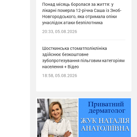
Понад місяць боролася за життя: у
лікарні померла 12-річна Саша із Зноб-
Новгородського, яка отримала опіки
унаслідок атаки безпілотника
20:33, 05.08.2026
Шосткинська стоматполіклініка
здійснює безкоштовне
зубопротезування пільговим категоріям
населення + Відео
18:58, 05.08.2026