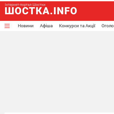
Новини
Афіша
Конкурси та Акції
Огол