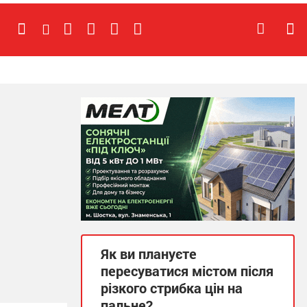
Як ви плануєте
пересуватися містом після
різкого стрибка цін на
пальне?