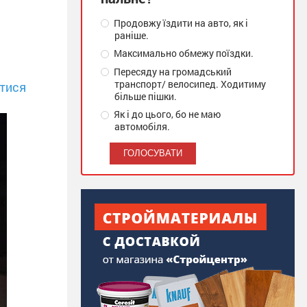
Продовжу їздити на авто, як і
раніше.
Максимально обмежу поїздки.
Пересяду на громадський
транспорт/ велосипед. Ходитиму
тися
більше пішки.
Як і до цього, бо не маю
автомобіля.