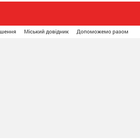
ошення
Міський довідник
Допоможемо разом