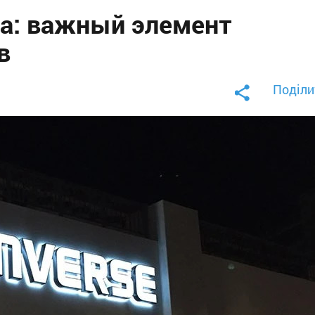
а: важный элемент
в
Поділи