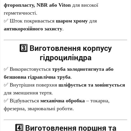
фторопласту, NBR або Viton
для високої
герметичності.
✅ Шток покривається
шаром хрому
для
антикорозійного захисту
.
3️⃣ Виготовлення корпусу
гідроциліндра
✅ Використовується
труба холоднотягнута або
безшовна гідравлічна труба
.
✅ Внутрішня поверхня
шліфується та хонінгується
для зменшення тертя.
✅ Відбувається
механічна обробка
– токарна,
фрезерна, зварювальні роботи.
4️⃣ Виготовлення поршня та