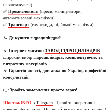
навантажувачі).
✅
Промисловість
(преси, маніпулятори,
автоматизовані механізми).
✅
Транспорт
(самоскиди, підйомні механізми).
📞
Де купити гідроциліндри?
🔹
Інтернет-магазин
ЗАВОД ГІДРОЦИЛІНДРІВ
–
широкий вибір
гідроциліндрів, комплектуючих та
витратних матеріалів
.
🔹
Гарантія якості, доставка по Україні, професійні
консультації
.
👉
Зробіть замовлення просто зараз!
Шостка.INFO
в
Telegram
. Цікаві та оперативні
новини, фото, відео. Підписуйтесь на нашу
сторінку
!