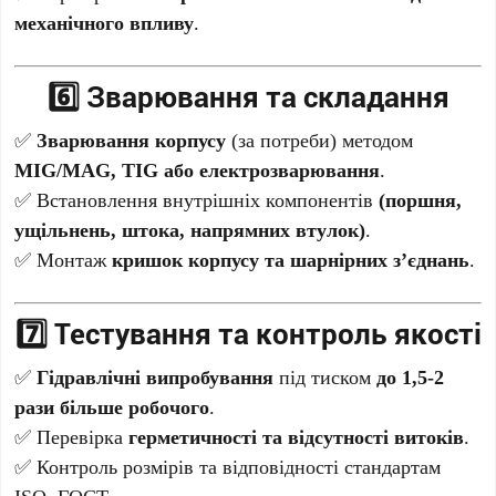
механічного впливу
.
6️⃣ Зварювання та складання
✅
Зварювання корпусу
(за потреби) методом
MIG/MAG, TIG або електрозварювання
.
✅ Встановлення внутрішніх компонентів
(поршня,
ущільнень, штока, напрямних втулок)
.
✅ Монтаж
кришок корпусу та шарнірних з’єднань
.
7️⃣ Тестування та контроль якості
✅
Гідравлічні випробування
під тиском
до 1,5-2
рази більше робочого
.
✅ Перевірка
герметичності та відсутності витоків
.
✅ Контроль розмірів та відповідності стандартам
ISO, ГОСТ.