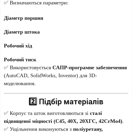
✅ Визначаються параметри:
Діаметр поршня
Діаметр штока
Робочий хід
Робочий тиск
✅ Використовується
САПР-програмне забезпечення
(AutoCAD, SolidWorks, Inventor) для 3D-
моделювання.
2️⃣ Підбір матеріалів
✅ Корпус та шток виготовляються зі
сталі
підвищеної міцності (С45, 40Х, 20ХГС, 42CrMo4)
.
✅ Ущільнення виконуються з
поліуретану,