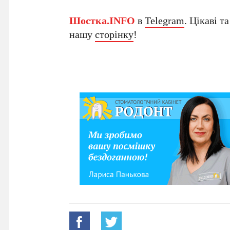
Шостка.INFO
в
Telegram
. Цікаві т
нашу
сторінку
!