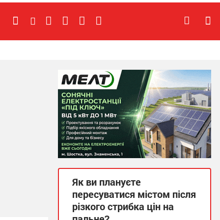
Як ви плануєте
пересуватися містом після
різкого стрибка цін на
пальне?