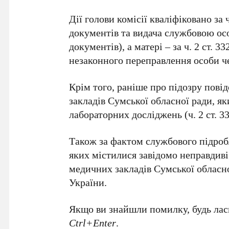
Дії голови комісії кваліфіковано за
документів та видача службовою ос
документів), а матері – за ч. 2 ст. 
незаконного переправлення особи ч
Крім того, раніше про підозру пові
закладів Сумської обласної ради, 
лабораторних досліджень (ч. 2 ст. 3
Також за фактом службового підробл
яких містилися завідомо неправдиві
медичних закладів Сумської обласної
України.
Якщо ви знайшли помилку, будь ласк
Ctrl+Enter
.