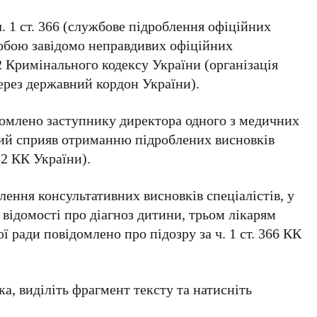
 ч. 1 ст. 366 (службове підроблення офіційних
обою завідомо неправдивих офіційних
332 Кримінального кодексу України (організація
ерез державний кордон України).
домлено заступнику директора одного з медичних
який сприяв отриманню підроблених висновків
32 КК України).
ення консультативних висновків спеціалістів, у
 відомості про діагноз дитини, трьом лікарям
 ради повідомлено про підозру за ч. 1 ст. 366 КК
а, виділіть фрагмент тексту та натисніть