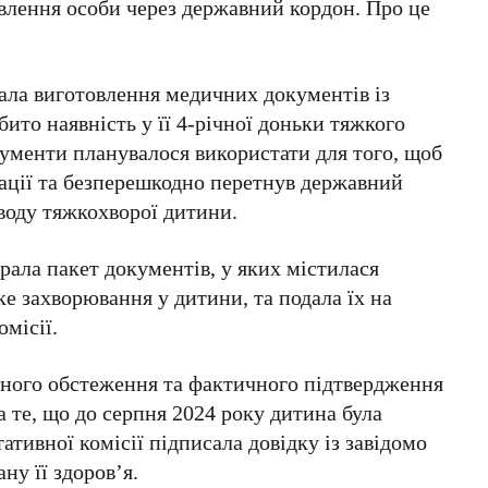
влення особи через державний кордон. Про це
вала виготовлення медичних документів із
ито наявність у її 4-річної доньки тяжкого
ументи планувалося використати для того, щоб
зації та безперешкодно перетнув державний
воду тяжкохворої дитини.
брала пакет документів, у яких містилася
ке захворювання у дитини, та подала їх на
омісії.
ного обстеження та фактичного підтвердження
а те, що до серпня 2024 року дитина була
ативної комісії підписала довідку із завідомо
у її здоров’я.