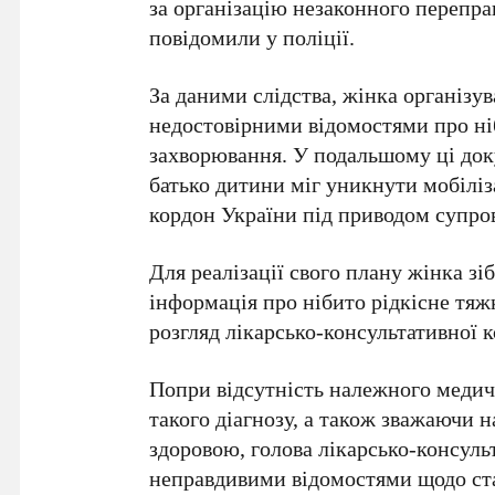
за організацію незаконного перепра
повідомили у поліції.
За даними слідства, жінка організу
недостовірними відомостями про ніб
захворювання. У подальшому ці док
батько дитини міг уникнути мобілі
кордон України під приводом супро
Для реалізації свого плану жінка зі
інформація про нібито рідкісне тяж
розгляд лікарсько-консультативної к
Попри відсутність належного медич
такого діагнозу, а також зважаючи н
здоровою, голова лікарсько-консульт
неправдивими відомостями щодо стан