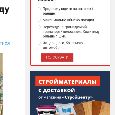
зду
Продовжу їздити на авто, як і
раніше.
Максимально обмежу поїздки.
Пересяду на громадський
транспорт/ велосипед. Ходитиму
більше пішки.
тися
Як і до цього, бо не маю
автомобіля.