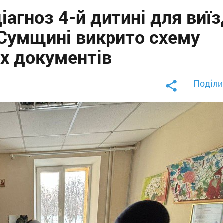
іагноз 4-й дитині для виї
 Сумщині викрито схему
х документів
Поділи