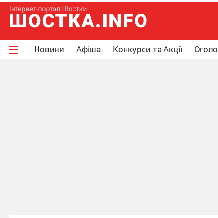
Новини
Афіша
Конкурси та Акції
Огол