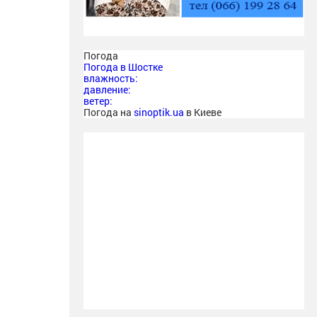
Погода
Погода в
Шостке
влажность:
давление:
ветер:
Погода на
sinoptik.ua
в Киеве