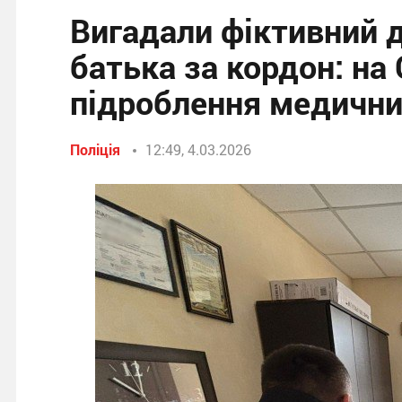
Вигадали фіктивний д
батька за кордон: на
підроблення медични
Поліція
12:49, 4.03.2026