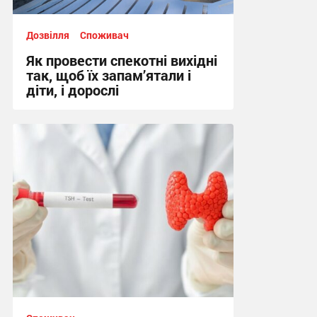
Дозвілля
Споживач
Як провести спекотні вихідні
так, щоб їх запам’ятали і
діти, і дорослі
10:02 вчора