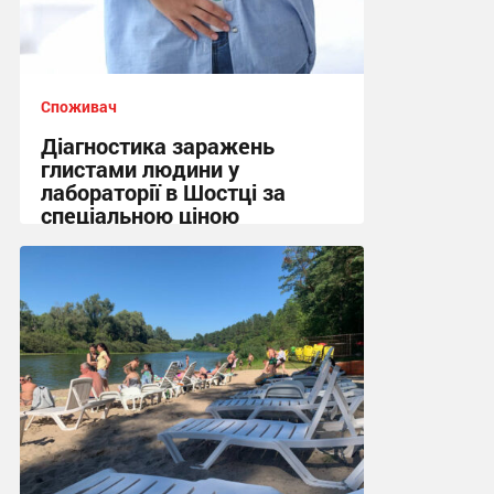
Споживач
Діагностика заражень
глистами людини у
лабораторії в Шостці за
спеціальною ціною
10:45 вчора