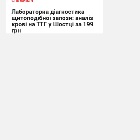
Споживач
Лабораторна діагностика
щитоподібної залози: аналіз
крові на ТТГ у Шостці за 199
грн
11:17, 30.07.2026