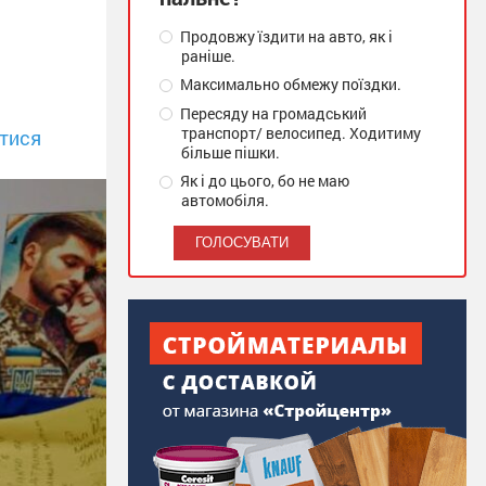
Продовжу їздити на авто, як і
раніше.
Максимально обмежу поїздки.
Пересяду на громадський
транспорт/ велосипед. Ходитиму
тися
більше пішки.
Як і до цього, бо не маю
автомобіля.