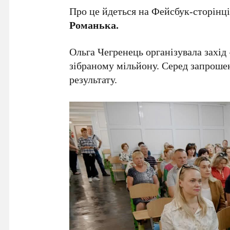
Про це йдеться на Фейсбук-сторінц
Романька.
Ольга Чегренець організувала захі
зібраному мільйону. Серед запрошен
результату.