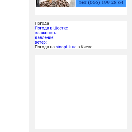
Погода
Погода в
Шостке
влажность:
давление:
ветер:
Погода на
sinoptik.ua
в Киеве