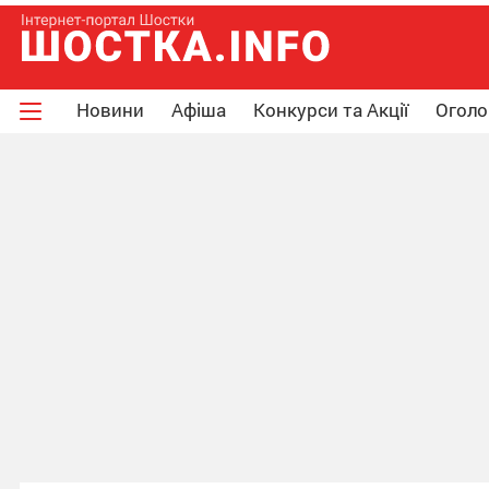
Новини
Афіша
Конкурси та Акції
Огол