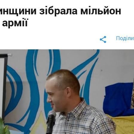
инщини зібрала мільйон
 армії
Поділи