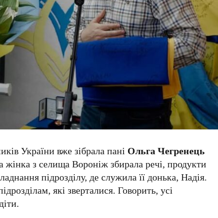
ників України вже зібрала пані
Ольга Чегренець
 жінка з селища Вороніж збирала речі, продукти
аднання підрозділу, де служила її донька, Надія.
дрозділам, які зверталися. Говорить, усі
діти.