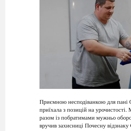
Приємною несподіванкою для пані Ол
приїхала з позицій на урочистості. 
разом із побратимами мужньо оборо
вручив захисниці Почесну відзнаку 