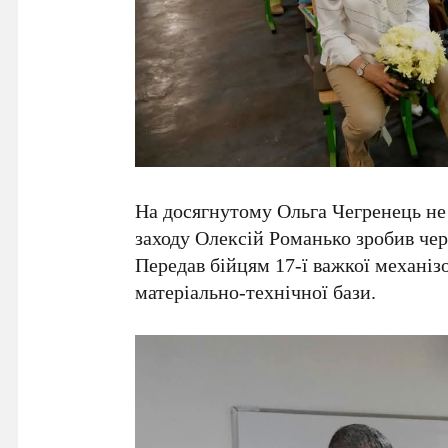
На досягнутому Ольга Чегренець не
заходу Олексій Романько зробив че
Передав бійцям 17-ї важкої механіз
матеріально-технічної бази.