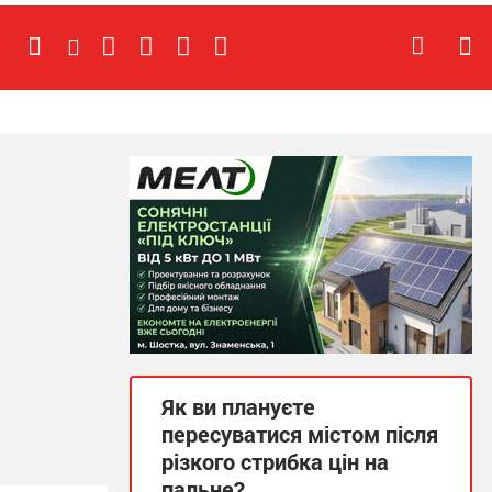
Як ви плануєте
пересуватися містом після
різкого стрибка цін на
пальне?