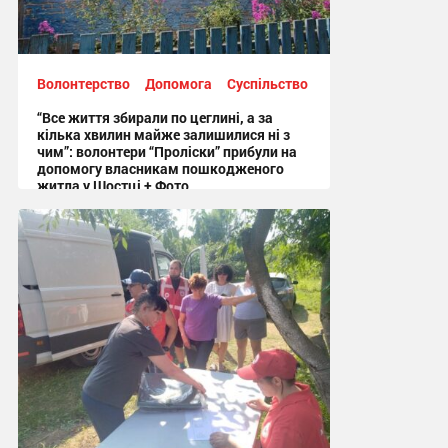
Волонтерство
Допомога
Суспільство
“Все життя збирали по цеглині, а за
кілька хвилин майже залишилися ні з
чим”: волонтери “Проліски” прибули на
допомогу власникам пошкодженого
житла у Шостці + Фото
09:54 сьогодні