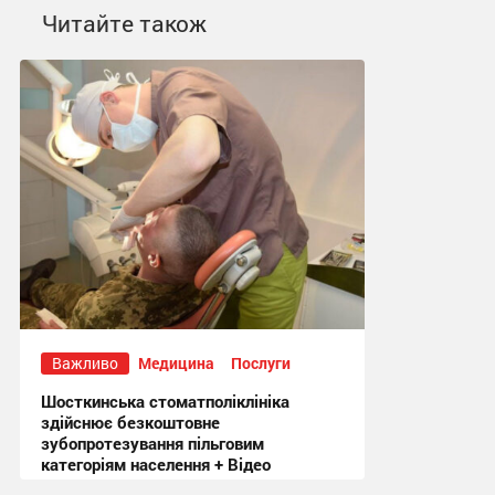
Читайте також
Важливо
Медицина
Послуги
Шосткинська стоматполіклініка
здійснює безкоштовне
зубопротезування пільговим
категоріям населення + Відео