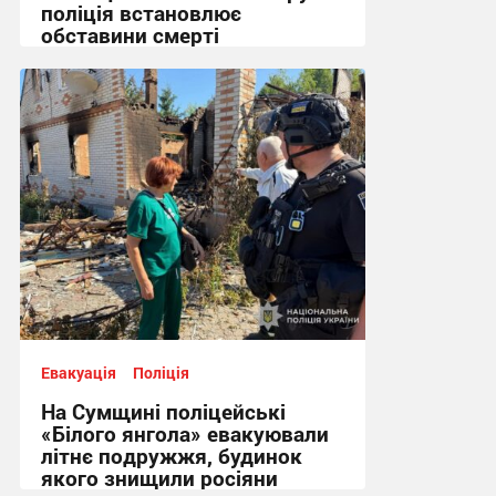
поліція встановлює
обставини смерті
10:34 вчора
Евакуація
Поліція
На Сумщині поліцейські
«Білого янгола» евакуювали
літнє подружжя, будинок
якого знищили росіяни