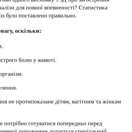
налізи для повної впевненості? Статистика
оз було поставлено правильно.
вагу, оскільки:
я.
строго болю у животі.
організм.
елення.
ння не протипоказане дітям, вагітним та жінкам
 потрібно готуватися попередньо перед
еревної порожнини додається спеціальний