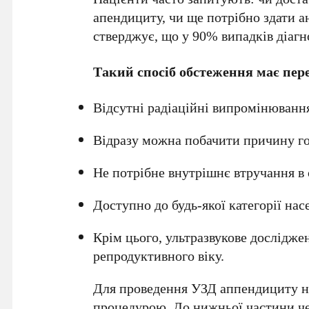
апендициту, чи ще потрібно здати а
стверджує, що у 90% випадків діагн
Такий спосіб обстеження має пере
Відсутні радіаційні випромінюванн
Відразу можна побачити причину го
Не потрібне внутрішнє втручання в 
Доступно до будь-якої категорії нас
Крім цього, ультразвукове дослідже
репродуктивного віку.
Для проведення УЗД аппендициту не
процедурою. До нижньої частини ч