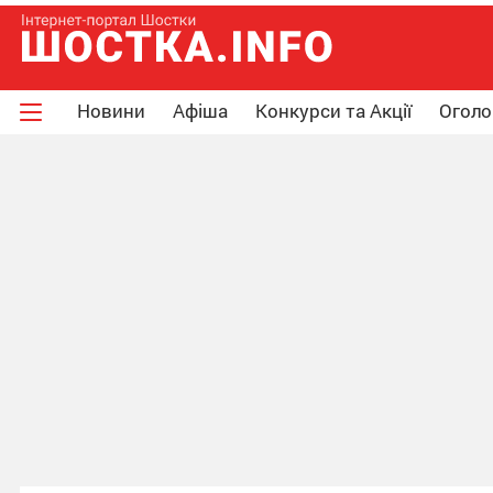
Новини
Афіша
Конкурси та Акції
Огол