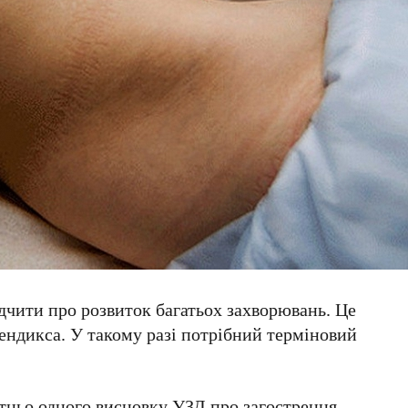
дчити про розвиток багатьох захворювань. Це
ендикса. У такому разі потрібний терміновий
атньо одного висновку УЗД про загострення