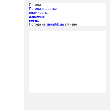
Погода
Погода в
Шостке
влажность:
давление:
ветер:
Погода на
sinoptik.ua
в Киеве