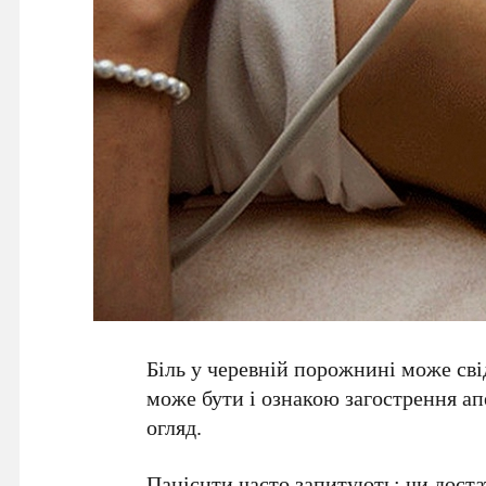
Біль у черевній порожнині може сві
може бути і ознакою загострення ап
огляд.
Пацієнти часто запитують: чи дост