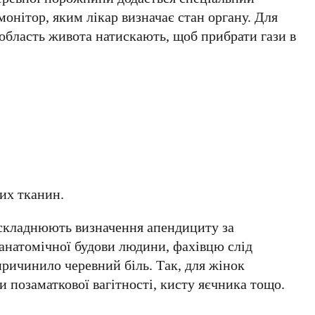
монітор, яким лікар визначає стан органу. Для
у область живота натискають, щоб прибрати гази в
их тканин.
ускладнюють визначення апендициту за
анатомічної будови людини, фахівцю слід
причинило черевний біль. Так, для жінок
 позаматкової вагітності, кисту яєчника тощо.