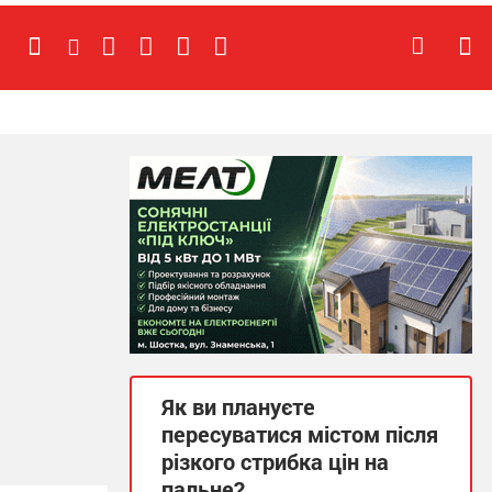
Як ви плануєте
пересуватися містом після
різкого стрибка цін на
пальне?