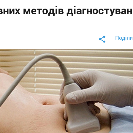
вних методів діагностува
Поділи