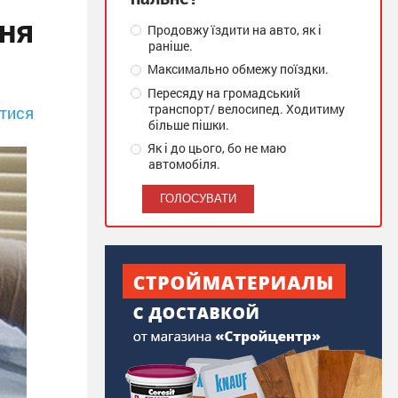
ння
Продовжу їздити на авто, як і
раніше.
Максимально обмежу поїздки.
Пересяду на громадський
транспорт/ велосипед. Ходитиму
тися
більше пішки.
Як і до цього, бо не маю
автомобіля.