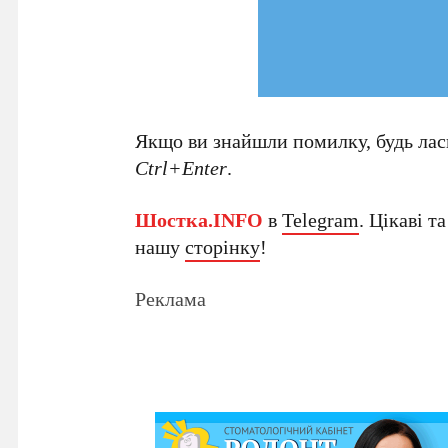
Якщо ви знайшли помилку, будь ласк
Ctrl+Enter
.
Шостка.INFO
в
Telegram
. Цікаві т
нашу
сторінку
!
Реклама