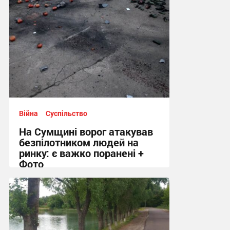
Війна
Суспільство
На Сумщині ворог атакував
безпілотником людей на
ринку: є важко поранені +
Фото
10:41 сьогодні