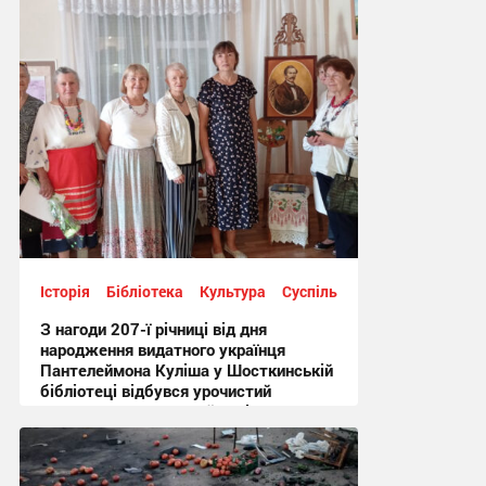
Історія
Бібліотека
Культура
Суспільство
З нагоди 207-ї річниці від дня
народження видатного українця
Пантелеймона Куліша у Шосткинській
бібліотеці відбувся урочистий
культурно-мистецький захід + Фото
12:44 сьогодні