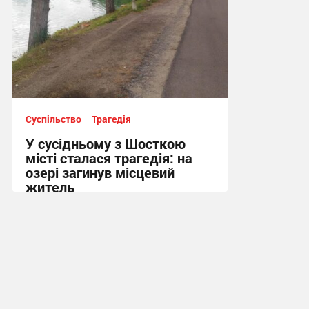
Суспільство
Трагедія
У сусідньому з Шосткою
місті сталася трагедія: на
озері загинув місцевий
житель
10:13 сьогодні