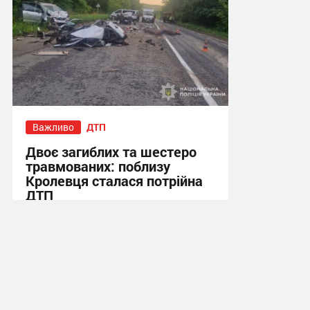
Важливо
ДТП
Двоє загиблих та шестеро
травмованих: поблизу
Кролевця сталася потрійна
ДТП
16:24, 27.07.2026