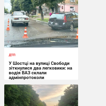
ДТП
У Шостці на вулиці Свободи
зіткнулися два легковики: на
водія ВАЗ склали
адмінпротоколи
12:10, 29.07.2026