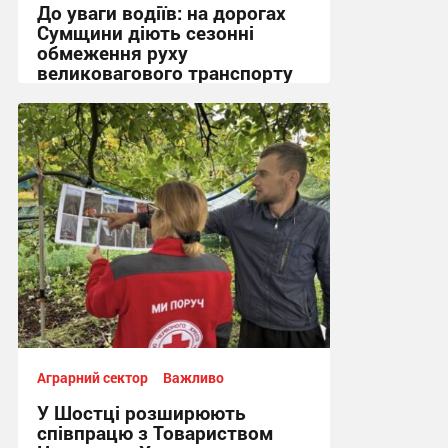
До уваги водіїв: на дорогах
Сумщини діють сезонні
обмеження руху
великовагового транспорту
18:51, 3.08.2026
Аграрний сектор
Важливо
У Шостці розширюють
співпрацю з Товариством