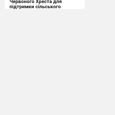
Червоного Хреста для
підтримки сільського
населення + Відео
13:49, 8.07.2026