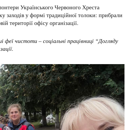
лонтери Українського Червоного Хреста
у заходів у формі традиційної толоки: прибрали
вій території офісу організації.
і феї чистоти – соціальні працівниці “Догляду
зації.