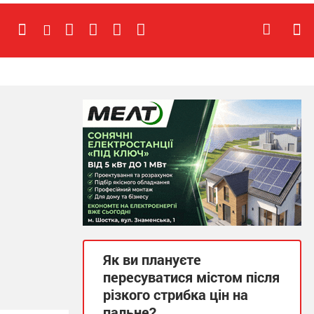
Як ви плануєте
пересуватися містом після
різкого стрибка цін на
пальне?