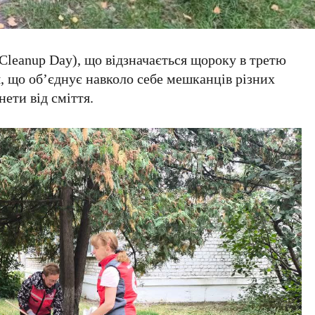
Cleanup Day), що відзначається щороку в третю
я, що об’єднує навколо себе мешканців різних
ети від сміття.