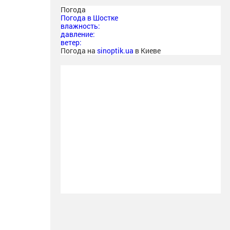
Погода
Погода в
Шостке
влажность:
давление:
ветер:
Погода на
sinoptik.ua
в Киеве