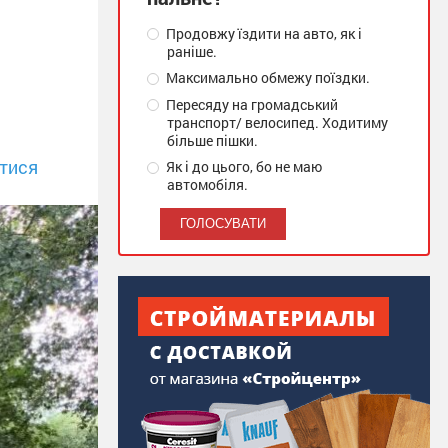
Продовжу їздити на авто, як і
раніше.
Максимально обмежу поїздки.
Пересяду на громадський
транспорт/ велосипед. Ходитиму
більше пішки.
тися
Як і до цього, бо не маю
автомобіля.