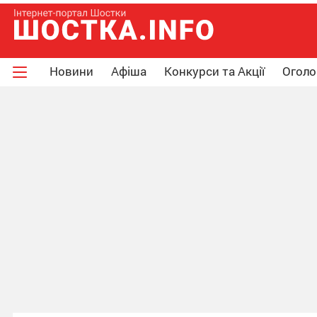
Новини
Афіша
Конкурси та Акції
Огол