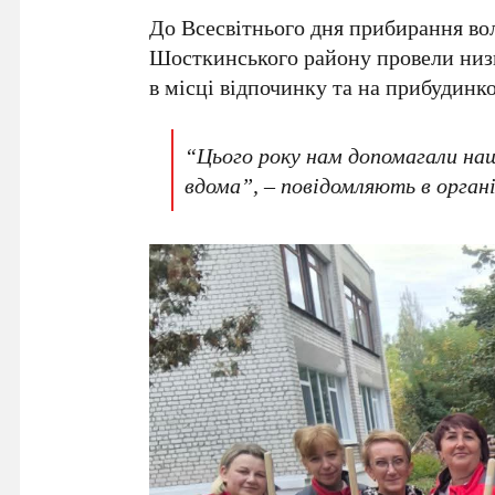
До Всесвітнього дня прибирання во
Шосткинського району провели низк
в місці відпочинку та на прибудинко
“Цього року нам допомагали наш
вдома”, – повідомляють в органі