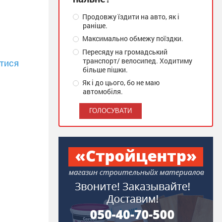
Продовжу їздити на авто, як і
раніше.
Максимально обмежу поїздки.
Пересяду на громадський
транспорт/ велосипед. Ходитиму
тися
більше пішки.
Як і до цього, бо не маю
автомобіля.