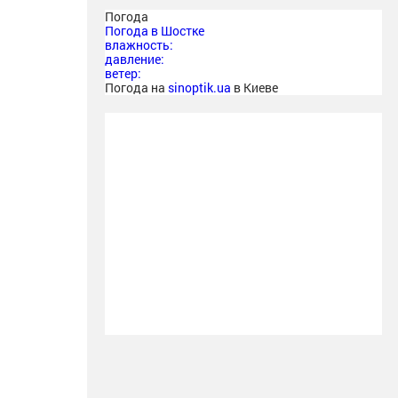
Погода
Погода в
Шостке
влажность:
давление:
ветер:
Погода на
sinoptik.ua
в Киеве