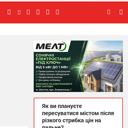
Як ви плануєте
пересуватися містом після
різкого стрибка цін на
пальне?