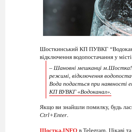
Шосткинський КП ПУВКГ “Водокана
відключення водопостачання у місті
–
Шановні мешканці м.Шостка!
режимі, відключення водопоста
Вода подається при наявності 
КП ВУВКГ «Водоканал».
Якщо ви знайшли помилку, будь ласк
Ctrl+Enter
.
Шостка.INFO
в
Telegram
. Цікаві т