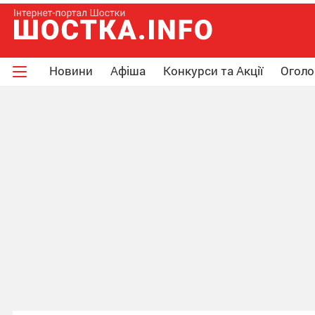
Новини
Афіша
Конкурси та Акції
Огол