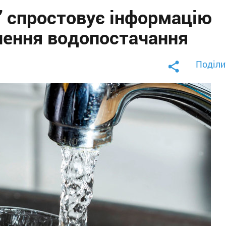
” спростовує інформацію
чення водопостачання
Поділи