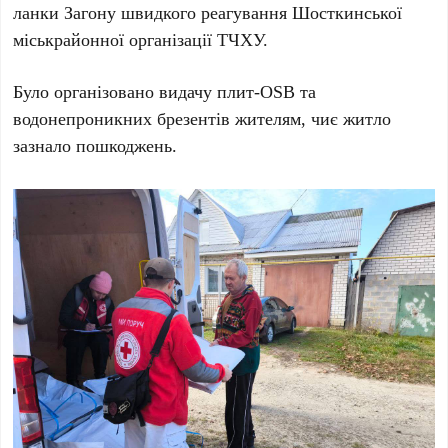
ланки Загону швидкого реагування Шосткинської
міськрайонної організації ТЧХУ.
Було організовано видачу плит-OSB та
водонепроникних брезентів жителям, чиє житло
зазнало пошкоджень.