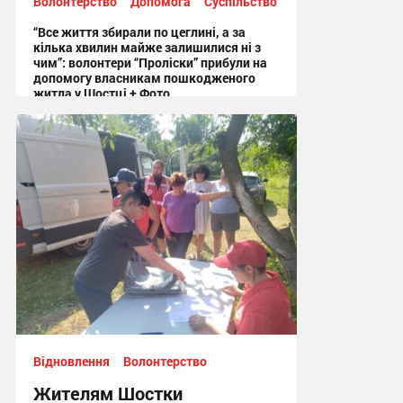
Волонтерство
Допомога
Суспільство
“Все життя збирали по цеглині, а за
кілька хвилин майже залишилися ні з
чим”: волонтери “Проліски” прибули на
допомогу власникам пошкодженого
житла у Шостці + Фото
09:54, 6.08.2026
Відновлення
Волонтерство
Жителям Шостки