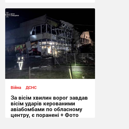
11:04, 6.08.2026
Війна
ДСНС
За вісім хвилин ворог завдав
вісім ударів керованими
авіабомбами по обласному
центру, є поранені + Фото