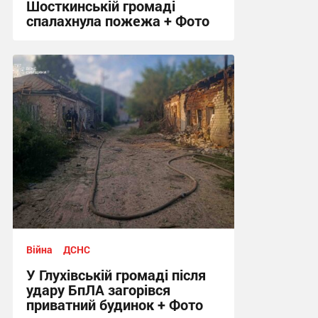
Шосткинській громаді
спалахнула пожежа + Фото
12:12 вчора
Війна
ДСНС
У Глухівській громаді після
удару БпЛА загорівся
приватний будинок + Фото