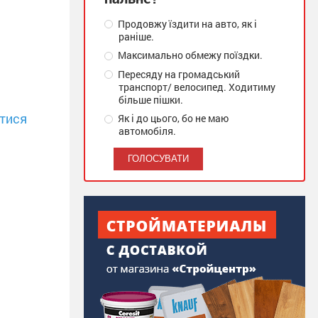
Продовжу їздити на авто, як і
раніше.
Максимально обмежу поїздки.
Пересяду на громадський
транспорт/ велосипед. Ходитиму
більше пішки.
тися
Як і до цього, бо не маю
автомобіля.