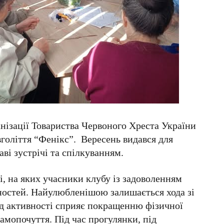
нізації Товариства Червоного Хреста України
голіття “Фенікс”. Вересень видався для
аві зустрічі та спілкуванням.
і, на яких учасники клубу із задоволенням
ностей. Найулюбленішою залишається хода зі
д активності сприяє покращенню фізичної
самопочуття. Під час прогулянки, під