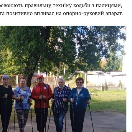
освоюють правильну техніку ходьби з палицями,
 та позитивно впливає на опорно-руховий апарат.