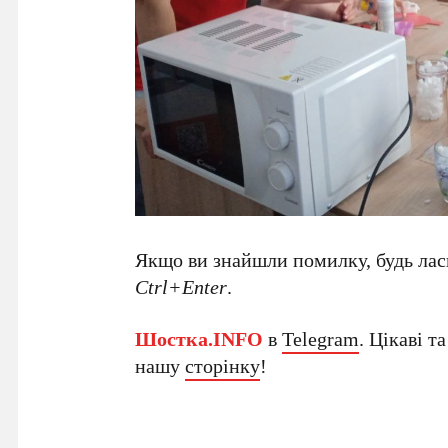
Якщо ви знайшли помилку, будь ласк
Ctrl+Enter
.
Шостка.INFO
в
Telegram
. Цікаві т
нашу
сторінку
!