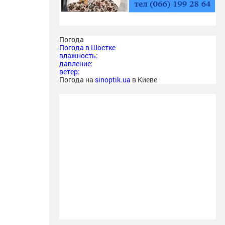
Погода
Погода в
Шостке
влажность:
давление:
ветер:
Погода на
sinoptik.ua
в Киеве