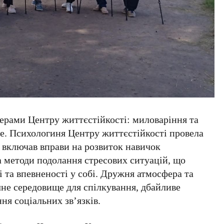
нерами Центру життєстійкості: миловаріння та
ме. Психологиня Центру життєстійкості провела
 включав вправи на розвиток навичок
а методи подолання стресових ситуацій, що
 та впевненості у собі. Дружня атмосфера та
не середовище для спілкування, дбайливе
ня соціальних зв’язків.