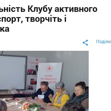
ьність Клубу активного
порт, творчіть і
мка
Поділи