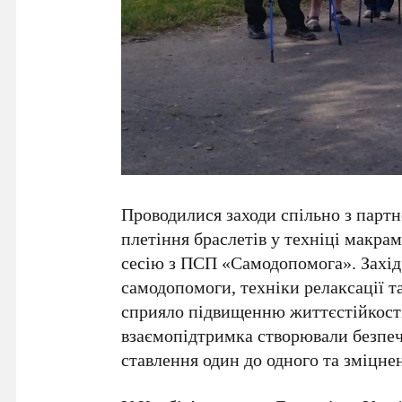
Проводилися заходи спільно з парт
плетіння браслетів у техніці макра
сесію з ПСП «Самодопомога». Захід
самодопомоги, техніки релаксації т
сприяло підвищенню життєстійкості
взаємопідтримка створювали безпеч
ставлення один до одного та зміцнен