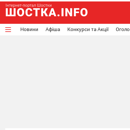
Новини
Афіша
Конкурси та Акції
Огол