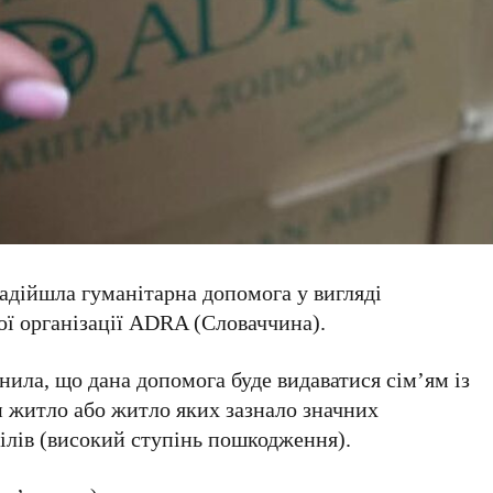
адійшла гуманітарна допомога у вигляді
ої організації АDRA (Словаччина).
ила, що дана допомога буде видаватися сім’ям із
и житло або житло яких зазнало значних
ілів (високий ступінь пошкодження).