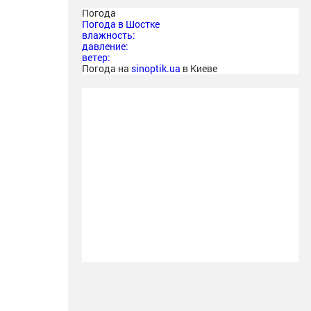
Погода
Погода в
Шостке
влажность:
давление:
ветер:
Погода на
sinoptik.ua
в Киеве