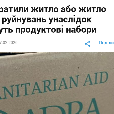
втратили житло або житло
 руйнувань унаслідок
уть продуктові набори
Поділи
17.02.2026