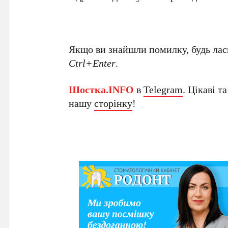
Якщо ви знайшли помилку, будь ласк
Ctrl+Enter
.
Шостка.INFO
в
Telegram
. Цікаві т
нашу
сторінку
!