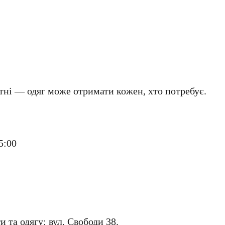
утні — одяг може отримати кожен, хто потребує.
5:00
 та одягу: вул. Свободи 38.