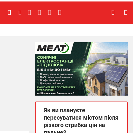
Як ви плануєте
пересуватися містом після
різкого стрибка цін на
пальне?