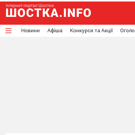
Новини
Афіша
Конкурси та Акції
Огол