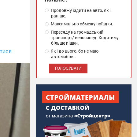
Продовжу їздити на авто, як і
раніше.
Максимально обмежу поїздки.
Пересяду на громадський
транспорт/ велосипед. Ходитиму
більше пішки.
тися
Як і до цього, бо не маю
автомобіля.