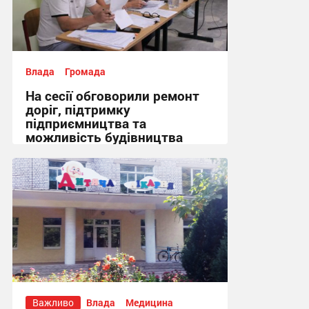
Влада
Громада
На сесії обговорили ремонт
доріг, підтримку
підприємництва та
можливість будівництва
укриття + Відео
14:43 вчора
Важливо
Влада
Медицина