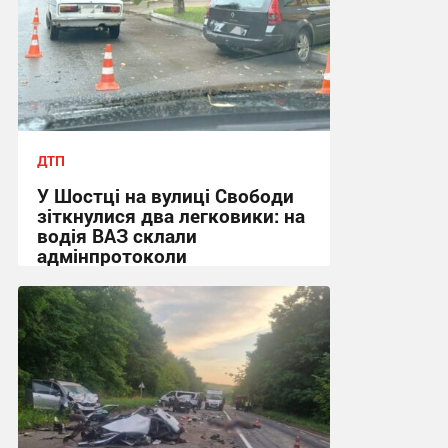
ДТП
У Шостці на вулиці Свободи
зіткнулися два легковики: на
водія ВАЗ склали
адмінпротоколи
12:10, 29.07.2026