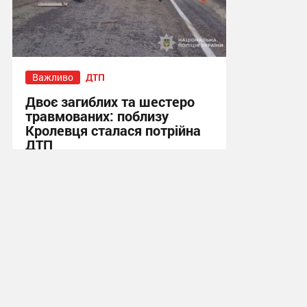
Важливо
ДТП
Двоє загиблих та шестеро
травмованих: поблизу
Кролевця сталася потрійна
ДТП
16:24, 27.07.2026