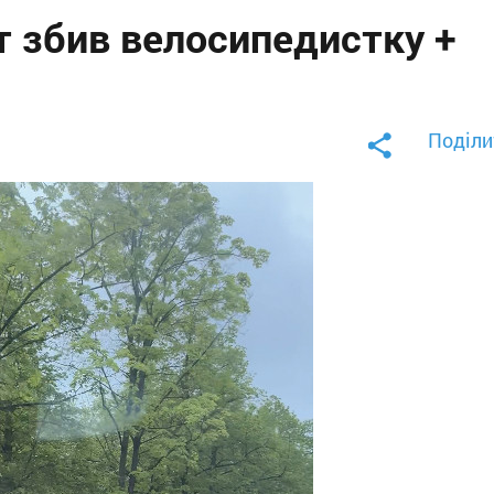
т збив велосипедистку +
Поділи