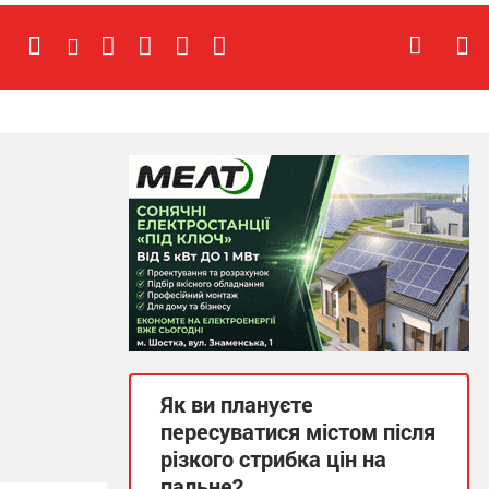
Як ви плануєте
пересуватися містом після
різкого стрибка цін на
пальне?