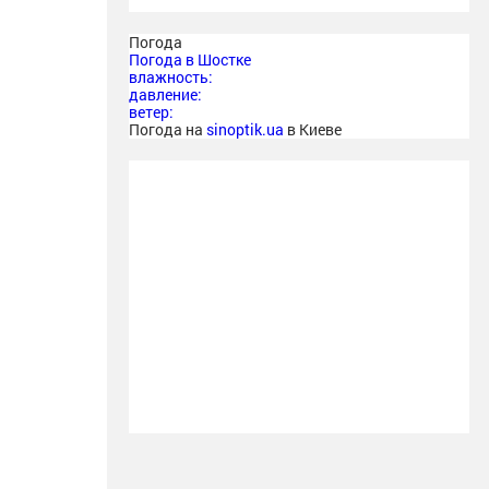
Погода
Погода в
Шостке
влажность:
давление:
ветер:
Погода на
sinoptik.ua
в Киеве