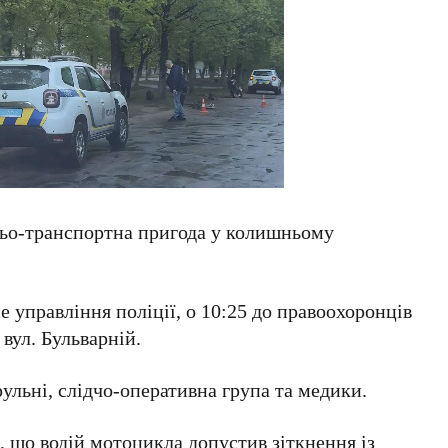
жньо-транспортна пригода у колишньому
управління поліції, о 10:25 до правоохоронців
вул. Бульварній.
рульні, слідчо-оперативна група та медики.
 що водій мотоцикла допустив зіткнення із