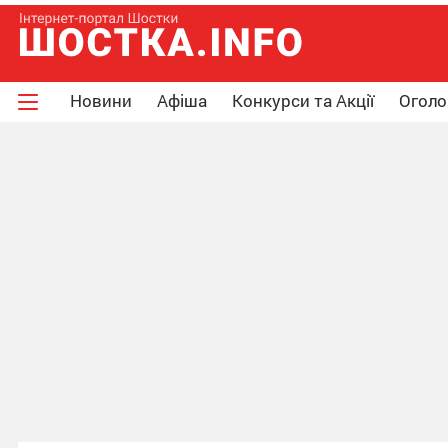
Новини
Афіша
Конкурси та Акції
Огол