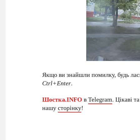
Якщо ви знайшли помилку, будь ласк
Ctrl+Enter
.
Шостка.INFO
в
Telegram
. Цікаві т
нашу
сторінку
!