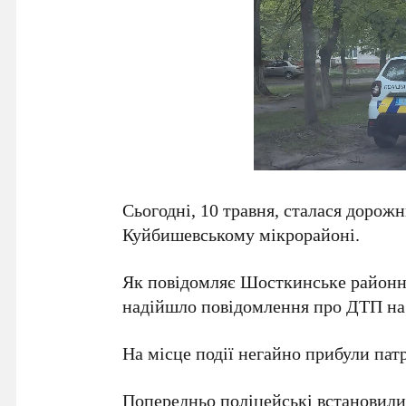
Сьогодні, 10 травня, сталася доро
Куйбишевському мікрорайоні.
Як повідомляє Шосткинське районне 
надійшло повідомлення про ДТП на 
На місце події негайно прибули пат
Попередньо поліцейські встановили,