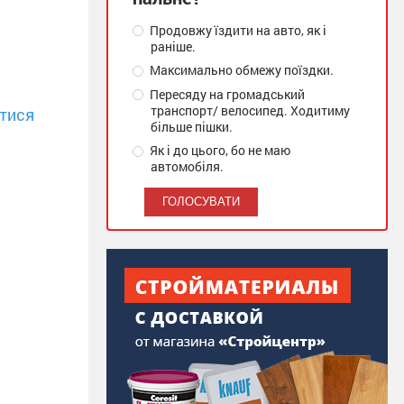
Продовжу їздити на авто, як і
раніше.
Максимально обмежу поїздки.
Пересяду на громадський
транспорт/ велосипед. Ходитиму
тися
більше пішки.
Як і до цього, бо не маю
автомобіля.