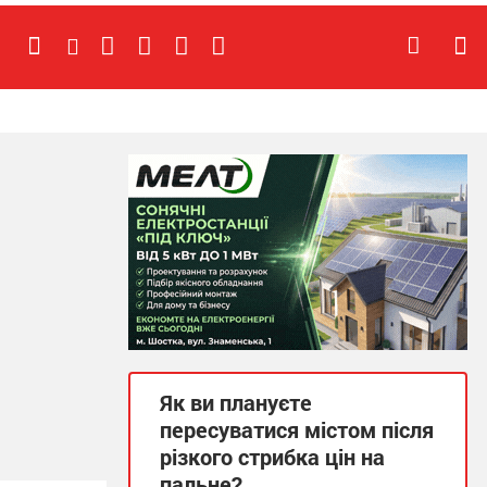
Як ви плануєте
пересуватися містом після
різкого стрибка цін на
пальне?