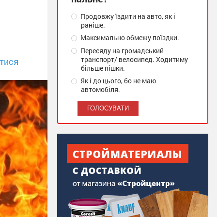
Продовжу їздити на авто, як і
раніше.
Максимально обмежу поїздки.
Пересяду на громадський
транспорт/ велосипед. Ходитиму
тися
більше пішки.
Як і до цього, бо не маю
автомобіля.