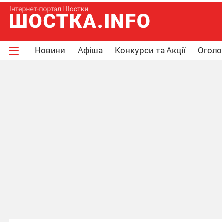
Новини
Афіша
Конкурси та Акції
Огол