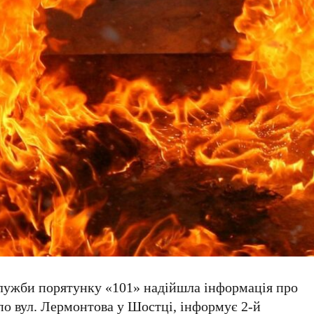
 Служби порятунку «101» надійшла інформація про
по вул. Лермонтова у Шостці, інформує
2-й