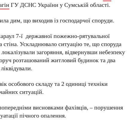
агін
ГУ ДСНС України у Сумській області.
ила дим, що виходив із господарчої споруди.
караул 7-ї державної пожежно-рятувальної
ла стіна. Ускладнювало ситуацію те, що споруда
и локалізували загоряння, відвернувши небезпеку
оруч розташований житловий будинок та два
 ліквідували.
вік особового складу та 2 одиниці техніки
чайних ситуацій.
попередніми висновками фахівців, – порушення
уатації пічного опалення.