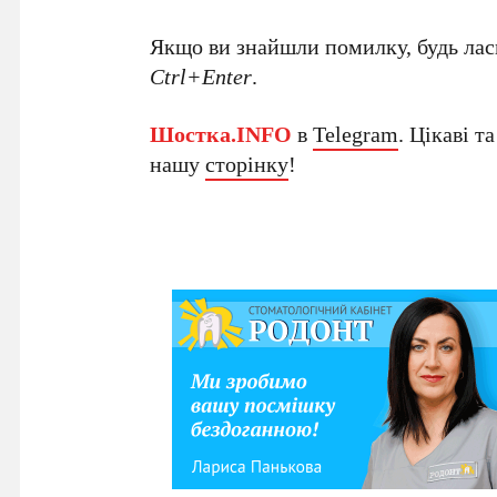
Якщо ви знайшли помилку, будь ласк
Ctrl+Enter
.
Шостка.INFO
в
Telegram
. Цікаві т
нашу
сторінку
!