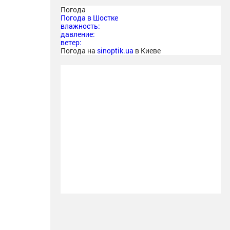
Погода
Погода в
Шостке
влажность:
давление:
ветер:
Погода на
sinoptik.ua
в Киеве