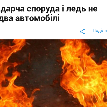
одарча споруда і ледь не
два автомобілі
Поділи