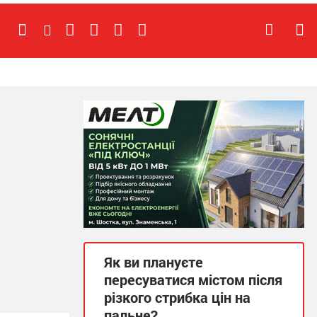
Як ви плануєте
пересуватися містом після
різкого стрибка цін на
пальне?