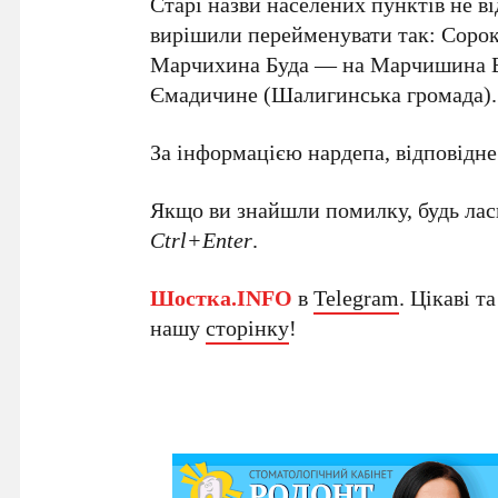
Старі назви населених пунктів не в
вирішили перейменувати так: Сорок
Марчихина Буда — на Марчишина Бу
Ємадичине (Шалигинська громада).
За інформацією нардепа, відповідн
Якщо ви знайшли помилку, будь ласк
Ctrl+Enter
.
Шостка.INFO
в
Telegram
. Цікаві т
нашу
сторінку
!