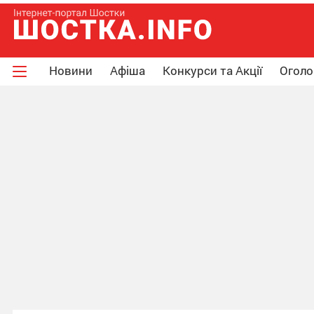
Новини
Афіша
Конкурси та Акції
Огол