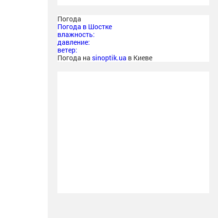
Погода
Погода в
Шостке
влажность:
давление:
ветер:
Погода на
sinoptik.ua
в Киеве