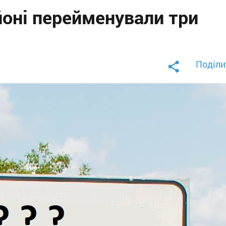
оні перейменували три
Поділи