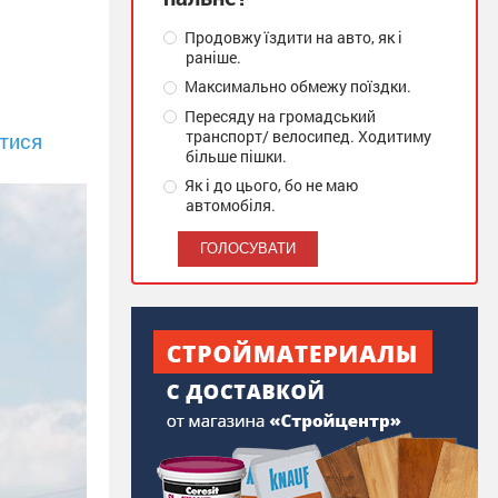
Продовжу їздити на авто, як і
раніше.
Максимально обмежу поїздки.
Пересяду на громадський
транспорт/ велосипед. Ходитиму
тися
більше пішки.
Як і до цього, бо не маю
автомобіля.