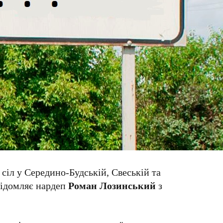
сіл у Середино-Будській, Свеській та
відомляє нардеп
Роман Лозинський
з