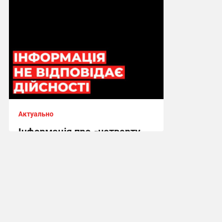
Актуально
Інформація про «четверту
платіжку за газ» не
відповідає дійсності
16:00, 16.12.2025