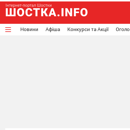
Новини
Афіша
Конкурси та Акції
Огол