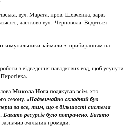
івська, вул. Марата, пров. Шевченка, зараз
вського, частково вул. Черновола. Ведуться
що комунальники займалися прибиранням на
роботи з відведення паводкових вод, щоб усунути
 Пирогівка.
олова
Микола Нога
подякував всім, хто
го сезону.
«Надзвичайно складний був
ерш за все, тим, що в більшості система
х. Багато ресурсів було потрачено. Багато
–
зазначив очільник громади.