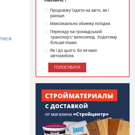
Продовжу їздити на авто, як і
раніше.
Максимально обмежу поїздки.
Пересяду на громадський
транспорт/ велосипед. Ходитиму
тися
більше пішки.
Як і до цього, бо не маю
автомобіля.