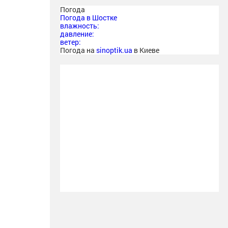
Погода
Погода в
Шостке
влажность:
давление:
ветер:
Погода на
sinoptik.ua
в Киеве