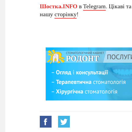
Шостка.INFO
в
Telegram
. Цікаві т
нашу
сторінку
!