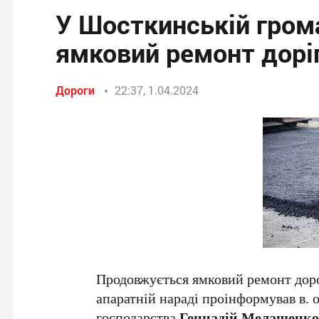
У Шосткинській грома
ямковий ремонт доріг
Дороги
22:37, 1.04.2024
Продовжується ямковий ремонт доро
апаратній нараді проінформував в.
господарства
Геннадій Мелашенк