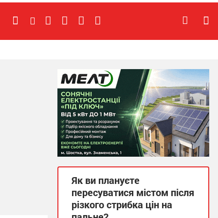
Як ви плануєте
пересуватися містом після
різкого стрибка цін на
пальне?