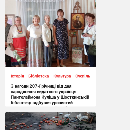
Історія
Бібліотека
Культура
Суспільство
З нагоди 207-ї річниці від дня
народження видатного українця
Пантелеймона Куліша у Шосткинській
бібліотеці відбувся урочистий
культурно-мистецький захід + Фото
12:44, 7.08.2026