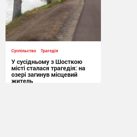
Суспільство
Трагедія
У сусідньому з Шосткою
місті сталася трагедія: на
озері загинув місцевий
житель
10:13, 7.08.2026