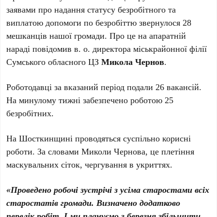
заявами про надання статусу безробітного та
виплатою допомоги по безробіттю звернулося 28
мешканців нашої громади. Про це на апаратній
нараді повідомив в. о. директора міськрайонної філії
Сумського обласного ЦЗ
Микола Чернов
.
Роботодавці за вказаний період подали 26 вакансій.
На минулому тижні забезпечено роботою 25
безробітних.
На Шосткинщині проводяться суспільно корисні
роботи. За словами Миколи Чернова, це плетіння
маскувальних сіток, чергування в укриттях.
«Проведено робочі зустрічі з усіма старостами всіх
старостатів громади. Визначено додатково
перелік робіт. І ми плануємо з березня збільшити