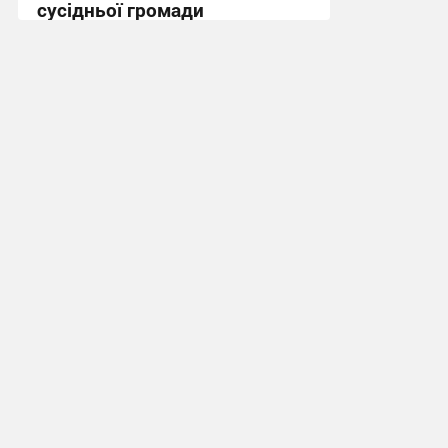
сусідньої громади
12:46 вчора