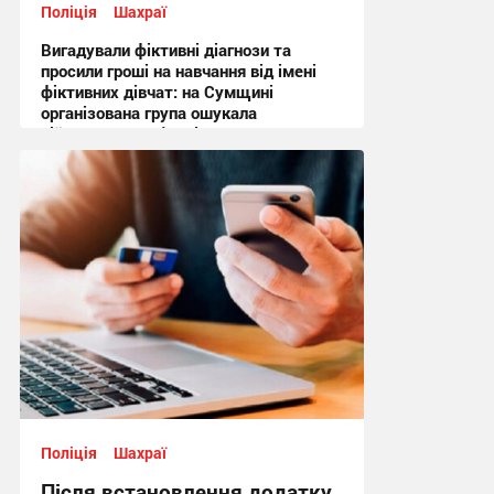
Поліція
Шахраї
Вигадували фіктивні діагнози та
просили гроші на навчання від імені
фіктивних дівчат: на Сумщині
організована група ошукала
військовослужбовців на понад
мільйон гривень
14:41 сьогодні
Поліція
Шахраї
Після встановлення додатку