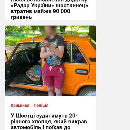
«Радар України» шосткинець
втратив майже 90 000
гривень
11:44 сьогодні
Кримінал
Поліція
У Шостці судитимуть 20-
річного хлопця, який викрав
автомобіль і поїхав до