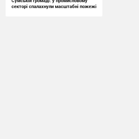
Сумській громаді: у промисловому
секторі спалахнули масштабні пожежі
10:48, 31.07.2026