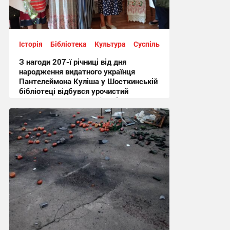
Історія
Бібліотека
Культура
Суспільство
З нагоди 207-ї річниці від дня
народження видатного українця
Пантелеймона Куліша у Шосткинській
бібліотеці відбувся урочистий
культурно-мистецький захід + Фото
12:44, 7.08.2026