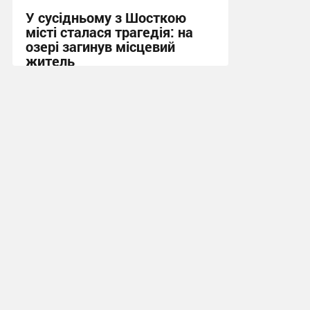
У сусідньому з Шосткою
місті сталася трагедія: на
озері загинув місцевий
житель
10:13, 7.08.2026