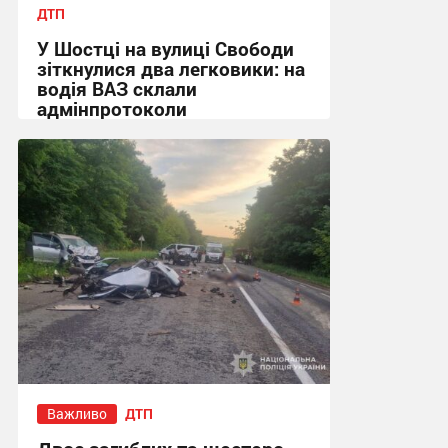
ДТП
У Шостці на вулиці Свободи
зіткнулися два легковики: на
водія ВАЗ склали
адмінпротоколи
12:10, 29.07.2026
Важливо
ДТП