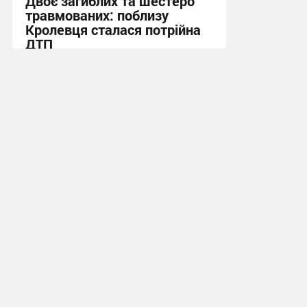
Двоє загиблих та шестеро
травмованих: поблизу
Кролевця сталася потрійна
ДТП
16:24, 27.07.2026