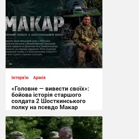
Інтерв'ю
Армія
«Головне — вивести своїх»:
бойова історія старшого
солдата 2 Шосткинського
полку на псевдо Макар
12:08, 3.08.2026