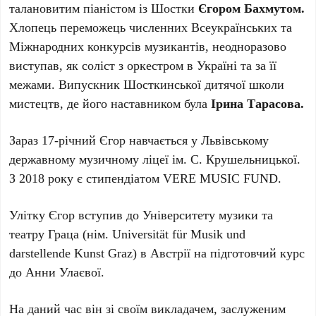
талановитим піаністом із Шостки
Єгором Бахмутом.
Хлопець переможець численних Всеукраїнських та
Міжнародних конкурсів музикантів, неодноразово
виступав, як соліст з оркестром в Україні та за її
межами. Випускник Шосткинської дитячої школи
мистецтв, де його наставником була
Ірина Тарасова.
Зараз 17-річний Єгор навчається у Львівському
державному музичному ліцеї ім. С. Крушельницької.
З 2018 року є стипендіатом VERE MUSIC FUND.
Улітку Єгор вступив до Університету музики та
театру Граца (нім. Universität für Musik und
darstellende Kunst Graz) в Австрії на підготовчий курс
до Анни Улаєвої.
На даний час він зі своїм викладачем, заслуженим