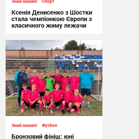
Знай наших!
Спорт
Ксенія Денисенко з Шостки
стала чемпіонкою Європи з
класичного жиму лежачи
17:09, 4.08.2026
Знай наших!
Футбол
Бронзовий фініш: юні