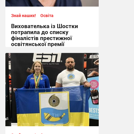
Знай наших!
Освіта
Вихователька із Шостки
потрапила до списку
фіналістів престижної
освітянської премії
14:12 сьогодні