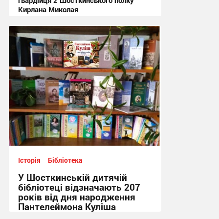
гвардійця 2 Шосткинського полку
Кирлана Миколая
11:12 сьогодні
Історія
Бібліотека
У Шосткинській дитячій
бібліотеці відзначають 207
років від дня народження
Пантелеймона Куліша