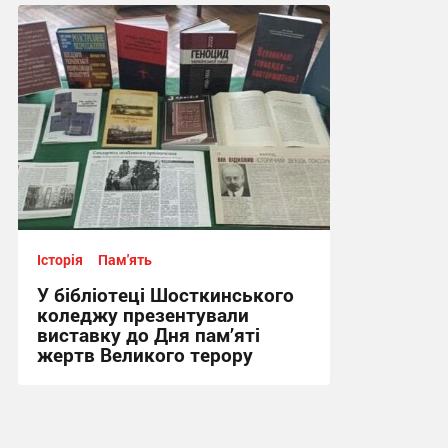
12:10 вчора
Історія
Пам'ять
У бібліотеці Шосткинського
коледжу презентували
виставку до Дня пам’яті
жертв Великого терору
11:11, 5.08.2026