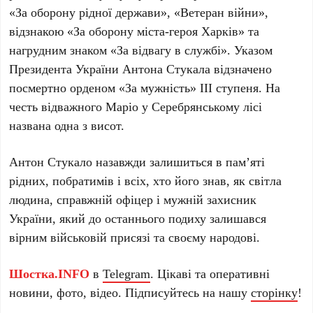
«За оборону рідної держави», «Ветеран війни»,
відзнакою «За оборону міста-героя Харків» та
нагрудним знаком «За відвагу в службі». Указом
Президента України Антона Стукала відзначено
посмертно орденом «За мужність» ІІІ ступеня. На
честь відважного Маріо у Серебрянському лісі
названа одна з висот.
Антон Стукало назавжди залишиться в пам’яті
рідних, побратимів і всіх, хто його знав, як світла
людина, справжній офіцер і мужній захисник
України, який до останнього подиху залишався
вірним військовій присязі та своєму народові.
Шостка.INFO
в
Telegram
. Цікаві та оперативні
новини, фото, відео. Підписуйтесь на нашу
сторінку
!