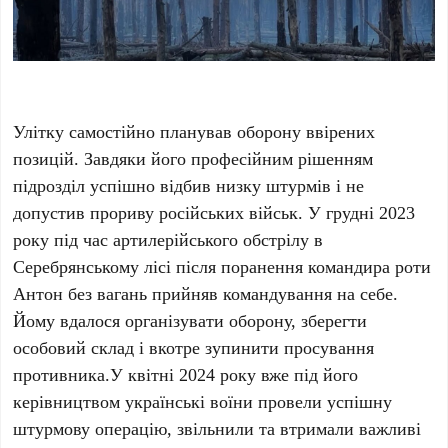
Улітку самостійно планував оборону ввірених
позицій. Завдяки його професійним рішенням
підрозділ успішно відбив низку штурмів і не
допустив прориву російських військ. У грудні 2023
року під час артилерійського обстрілу в
Серебрянському лісі після поранення командира роти
Антон без вагань прийняв командування на себе.
Йому вдалося організувати оборону, зберегти
особовий склад і вкотре зупинити просування
противника.У квітні 2024 року вже під його
керівництвом українські воїни провели успішну
штурмову операцію, звільнили та втримали важливі