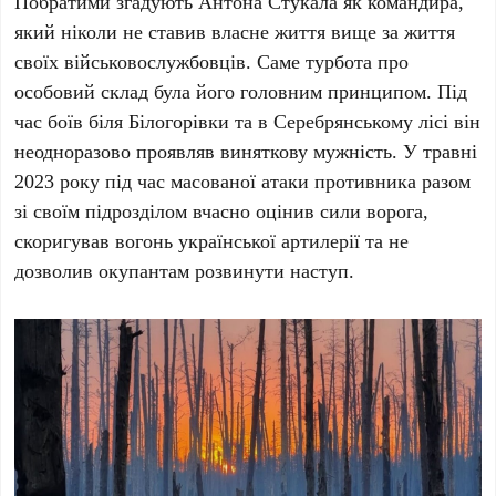
Побратими згадують Антона Стукала як командира,
який ніколи не ставив власне життя вище за життя
своїх військовослужбовців. Саме турбота про
особовий склад була його головним принципом. Під
час боїв біля Білогорівки та в Серебрянському лісі він
неодноразово проявляв виняткову мужність. У травні
2023 року під час масованої атаки противника разом
зі своїм підрозділом вчасно оцінив сили ворога,
скоригував вогонь української артилерії та не
дозволив окупантам розвинути наступ.