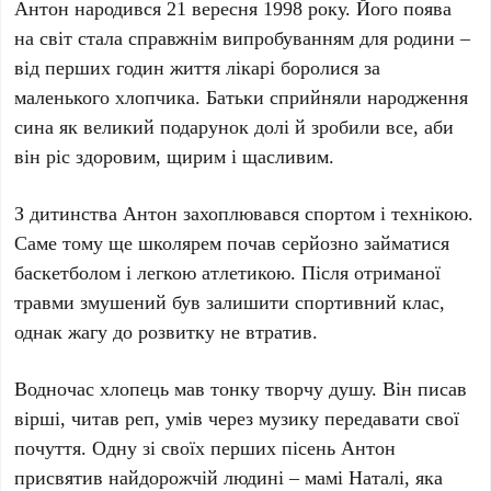
Антон народився 21 вересня 1998 року. Його поява
на світ стала справжнім випробуванням для родини –
від перших годин життя лікарі боролися за
маленького хлопчика. Батьки сприйняли народження
сина як великий подарунок долі й зробили все, аби
він ріс здоровим, щирим і щасливим.
З дитинства Антон захоплювався спортом і технікою.
Саме тому ще школярем почав серйозно займатися
баскетболом і легкою атлетикою. Після отриманої
травми змушений був залишити спортивний клас,
однак жагу до розвитку не втратив.
Водночас хлопець мав тонку творчу душу. Він писав
вірші, читав реп, умів через музику передавати свої
почуття. Одну зі своїх перших пісень Антон
присвятив найдорожчій людині – мамі Наталі, яка