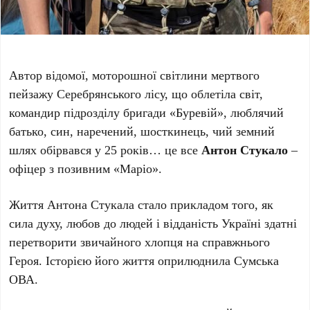
Автор відомої, моторошної світлини мертвого
пейзажу Серебрянського лісу, що облетіла світ,
командир підрозділу бригади «Буревій», люблячий
батько, син, наречений, шосткинець, чий земний
шлях обірвався у 25 років… це все
Антон Стукало
–
офіцер з позивним «Маріо».
Життя Антона Стукала стало прикладом того, як
сила духу, любов до людей і відданість Україні здатні
перетворити звичайного хлопця на справжнього
Героя. Історією його життя оприлюднила Сумська
ОВА.