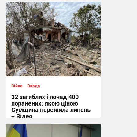
12:48 вчора
Війна
Влада
32 загиблих і понад 400
поранених: якою ціною
Сумщина пережила липень
+ Відео
11:58 вчора