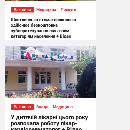
Важливо
Медицина
Послуги
Шосткинська стоматполіклініка
здійснює безкоштовне
зубопротезування пільговим
категоріям населення + Відео
18:58, 5.08.2026
Важливо
Влада
Медицина
У дитячій лікарні цього року
розпочала роботу лікар-
кардіоревматолог + Відео