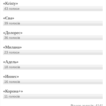
«Kristy»
43
голоси
«Єва»
39
голосів
«Долорес»
36
голосів
«Милана»
23
голоси
«Адель»
18
голосів
«Иннес»
16
голосів
«Корона+»
11
голосів
Всього голосів: 4141