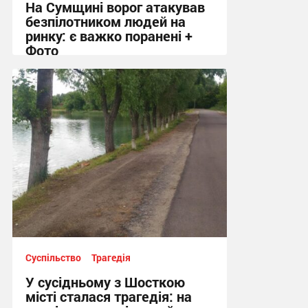
На Сумщині ворог атакував
безпілотником людей на
ринку: є важко поранені +
Фото
10:41 сьогодні
Суспільство
Трагедія
У сусідньому з Шосткою
місті сталася трагедія: на