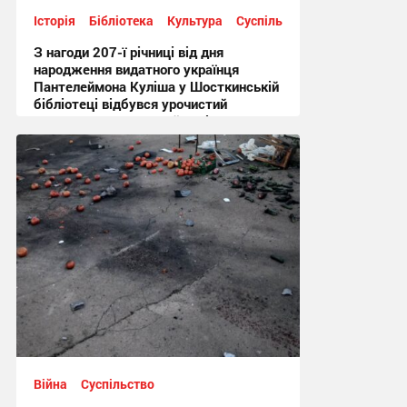
Історія
Бібліотека
Культура
Суспільство
З нагоди 207-ї річниці від дня
народження видатного українця
Пантелеймона Куліша у Шосткинській
бібліотеці відбувся урочистий
культурно-мистецький захід + Фото
12:44 сьогодні
Війна
Суспільство