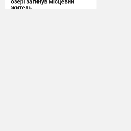
озері загинув місцевий
житель
10:13 сьогодні