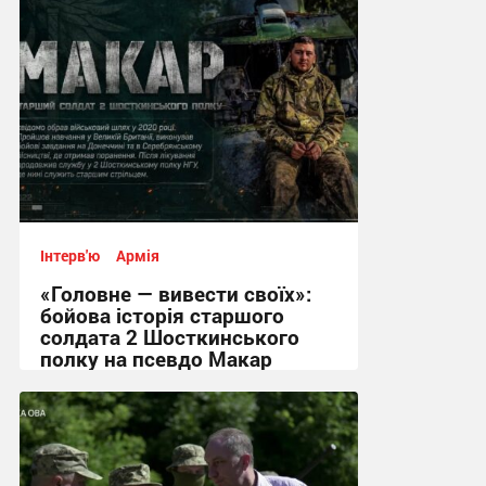
Інтерв'ю
Армія
«Головне — вивести своїх»:
бойова історія старшого
солдата 2 Шосткинського
полку на псевдо Макар
12:08, 3.08.2026