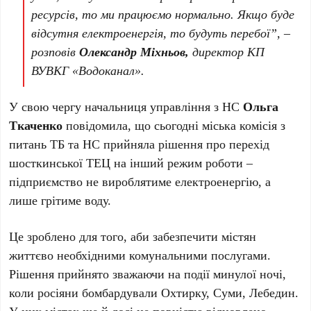
ресурсів, то ми працюємо нормально. Якщо буде
відсутня електроенергія, то будуть перебої”, –
розповів
Олександр Міхньов,
директор КП
ВУВКГ «Водоканал».
У свою чергу начальниця управління з НС
Ольга
Ткаченко
повідомила, що сьогодні міська комісія з
питань ТБ та НС прийняла рішення про перехід
шосткинської ТЕЦ на інший режим роботи –
підприємство не вироблятиме електроенергію, а
лише грітиме воду.
Це зроблено для того, аби забезпечити містян
життєво необхідними комунальними послугами.
Рішення прийнято зважаючи на події минулої ночі,
коли росіяни бомбардували Охтирку, Суми, Лебедин.
У цих містах ще й досі не повністю відновлено