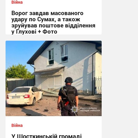
Війна
Ворог завдав масованого
удару по Сумах, а також
зруйував поштове відділення
у Глухові + Фото
09:01 сьогодні
Війна
У Шосткинській громаді