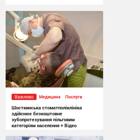
09:12 сьогодні
Важливо
Медицина
Послуги
Шосткинська стоматполіклініка
здійснює безкоштовне
зубопротезування пільговим
категоріям населення + Відео